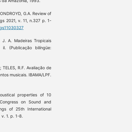
as da Amazônia, 1993.
RMONDROYD, G.A. Review of
s 2021, v. 11, n.327 p. 1-
ings11030327
. A. Madeiras Tropicais
il. (Publicação bilíngüe:
 TELES, R.F. Avaliação de
entos musicais. IBAMA/LPF.
stical properties of 10
l Congress on Sound and
ngs of 25th International
. 1. p. 1-8.