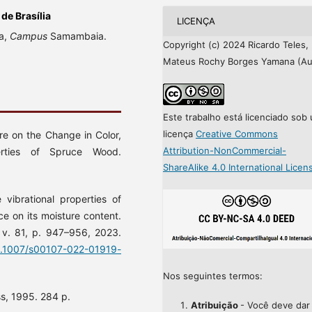
de Brasília
LICENÇA
ia,
Campus
Samambaia.
Copyright (c) 2024 Ricardo Teles,
Mateus Rochy Borges Yamana (Au
Este trabalho está licenciado sob
licença
Creative Commons
re on the Change in Color,
Attribution-NonCommercial-
erties of Spruce Wood.
ShareAlike 4.0 International Licen
ibrational properties of
e on its moisture content.
v. 81, p. 947–956, 2023.
/10.1007/s00107-022-01919-
Nos seguintes termos:
s, 1995. 284 p.
Atribuição
- Você deve da