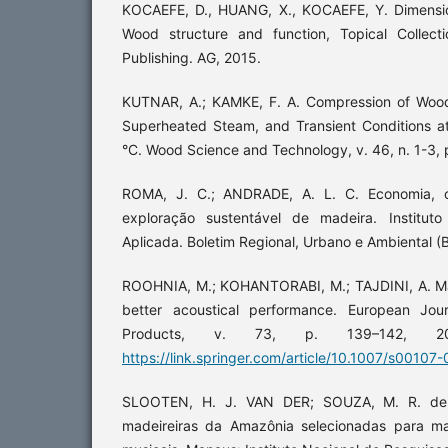
KOCAEFE, D., HUANG, X., KOCAEFE, Y. Dimension
Wood structure and function, Topical Collectio
Publishing. AG, 2015.
KUTNAR, A.; KAMKE, F. A. Compression of Woo
Superheated Steam, and Transient Conditions 
°C. Wood Science and Technology, v. 46, n. 1-3, 
ROMA, J. C.; ANDRADE, A. L. C. Economia, co
exploração sustentável de madeira. Institut
Aplicada. Boletim Regional, Urbano e Ambiental (BR
ROOHNIA, M.; KOHANTORABI, M.; TAJDINI, A. Ma
better acoustical performance. European J
Products, v. 73, p. 139–142, 20
https://link.springer.com/article/10.1007/s00107
SLOOTEN, H. J. VAN DER; SOUZA, M. R. de. 
madeireiras da Amazônia selecionadas para ma