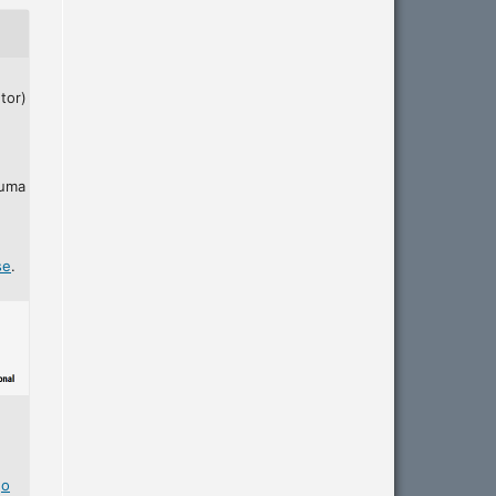
tor)
 uma
se
.
r
o