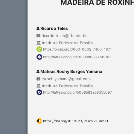
MADEIRA DE ROXINH
Ricardo Teles
ricardo.teles@ifb.edu.br
Instituto Federal de Brasilia
https://orcid.org/0000-0002-7405-4971
http://lattes.cnpq.br/7009980883749183
Mateus Rochy Borges Yamana
ryrochiyamana@gmail.com
Instituto Federal de Brasília
http://lattes.cnpq.br/5008583958355097
https://doi.org/10.19123/REixo.v13n2.11