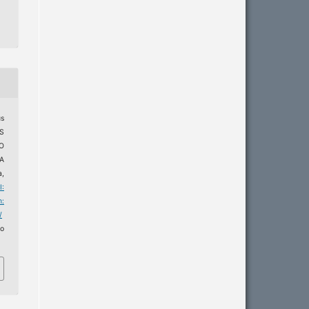
s
S
O
A
a,
I:
m:
/
o