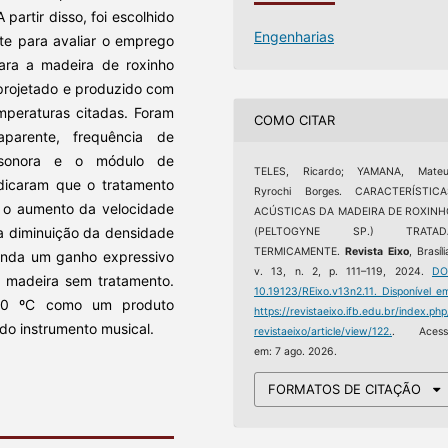
 partir disso, foi escolhido
Engenharias
ste para avaliar o emprego
ara a madeira de roxinho
 projetado e produzido com
mperaturas citadas. Foram
COMO CITAR
parente, frequência de
 sonora e o módulo de
TELES, Ricardo; YAMANA, Mateu
ndicaram que o tratamento
Ryrochi Borges. CARACTERÍSTICA
 o aumento da velocidade
ACÚSTICAS DA MADEIRA DE ROXINH
 diminuição da densidade
(PELTOGYNE SP.) TRATAD
TERMICAMENTE.
Revista Eixo
, Brasíli
inda um ganho expressivo
v. 13, n. 2, p. 111–119, 2024.
DO
à madeira sem tratamento.
10.19123/REixo.v13n2.11.
Disponível e
160 ºC como um produto
https://revistaeixo.ifb.edu.br/index.php
do instrumento musical.
revistaeixo/article/view/122.
. Acess
em: 7 ago. 2026.
FORMATOS DE CITAÇÃO