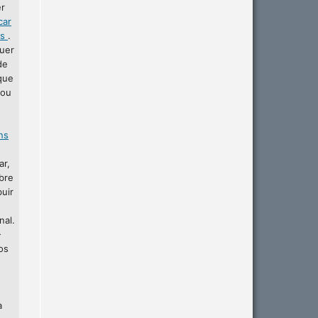
er
car
as
.
uer
de
que
 ou
ins
ar,
bre
buir
nal.
-
os
a