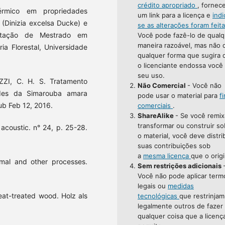
crédito apropriado
, fornec
rmico em propriedades
um link para a licença e
indi
(Dinizia excelsa Ducke) e
se as alterações foram feit
ertação de Mestrado em
Você pode fazê-lo de qualq
maneira razoável, mas não 
ia Florestal, Universidade
qualquer forma que sugira 
o licenciante endossa você
seu uso.
ZI, C. H. S. Tratamento
Não Comercial
- Você não
ades da Simarouba amara
pode usar o material para
f
pub Feb 12, 2016.
comerciais
.
ShareAlike
- Se você remix
transformar ou construir so
acoustic. n° 24, p. 25-28.
o material, você deve distri
suas contribuições sob
a
mesma licença
que o origi
rmal and other processes.
Sem restrições adicionais
Você não pode aplicar term
legais ou
medidas
at-treated wood. Holz als
tecnológicas
que restrinjam
legalmente outros de fazer
qualquer coisa que a licenç