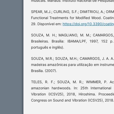
musicais. Manaus: Instituto Nacional de Pesquis
SPEAR, M.J.; CURLING, S.F.; DIMITRIOU, A.; O
Functional Treatments for Modified Wood. Coating
29. Disponível em:
https://doi.org/10.3390/coat
SOUZA, M. H.; MAGLIANO, M. M.; CAMARGOS, J
Brasileiras. Brasília: IBAMA/LPF, 1997, 152 p. 
português e inglês).
SOUZA, M.R.; SOUZA, M.H.; CAMARGOS, J. A. A.;
madeiras amazônicas para utilização em instrum
Brasília. (2007).
TELES, R. F.; SOUZA, M. R.; WIMMER, P. Acou
amazonian hardwoods. In: 25th Internationa
Vibration (ICSV25), 2018, Hiroshima. Proceedi
Congress on Sound and Vibration (ICSV25), 2018. v