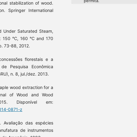
permita.
al stabilization of wood.
n. Springer International
d Under Saturated Steam,
at 150 °C, 160 °C and 170
p. 73-88, 2012.
ncessões florestais e a
o de Pesquisa Econômica
U), n. 8, jul./dez. 2013.
ple wood extraction for a
ournal of Wood and Wood
15. Disponível em:
-014-0871-z
Avaliação das espécies
nufatura de instrumentos