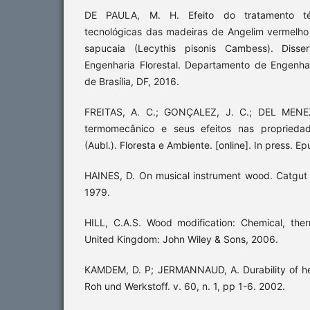
DE PAULA, M. H. Efeito do tratamento té
tecnológicas das madeiras de Angelim vermelho 
sapucaia (Lecythis pisonis Cambess). Diss
Engenharia Florestal. Departamento de Engenhar
de Brasília, DF, 2016.
FREITAS, A. C.; GONÇALEZ, J. C.; DEL MENEZ
termomecânico e seus efeitos nas propried
(Aubl.). Floresta e Ambiente. [online]. In press. E
HAINES, D. On musical instrument wood. Catgut 
1979.
HILL, C.A.S. Wood modification: Chemical, the
United Kingdom: John Wiley & Sons, 2006.
KAMDEM, D. P; JERMANNAUD, A. Durability of he
Roh und Werkstoff. v. 60, n. 1, pp 1-6. 2002.