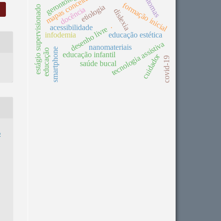
gerontologia
mapas conceituais
sintomas
formação inicial
etiologia
estágio supervisionado
docência
dislexia
.
acessibilidade
desenho livre
infodemia
educação estética
tecnologia assistiva
nanomateriais
smartphone
educação
educação infantil
cuidador
covid-19
saúde bucal
o