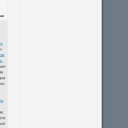
r
o
er
car
as
.
uer
de
que
 ou
ins
ar,
bre
buir