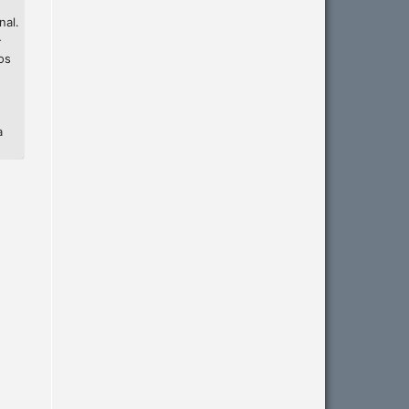
nal.
-
os
a