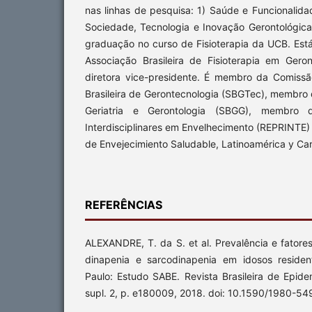
nas linhas de pesquisa: 1) Saúde e Funcionalid
Sociedade, Tecnologia e Inovação Gerontológic
graduação no curso de Fisioterapia da UCB. Es
Associação Brasileira de Fisioterapia em Ger
diretora vice-presidente. É membro da Comissã
Brasileira de Gerontecnologia (SBGTec), membro 
Geriatria e Gerontologia (SBGG), membro
Interdisciplinares em Envelhecimento (REPRINTE) 
de Envejecimiento Saludable, Latinoamérica y Ca
REFERÊNCIAS
ALEXANDRE, T. da S. et al. Prevalência e fatore
dinapenia e sarcodinapenia em idosos reside
Paulo: Estudo SABE. Revista Brasileira de Epidem
supl. 2, p. e180009, 2018. doi: 10.1590/1980-5