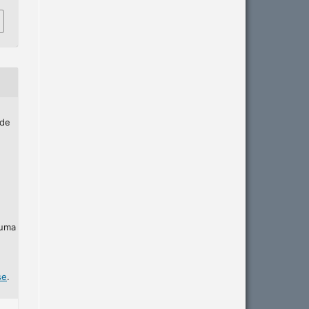
 de
 uma
se
.