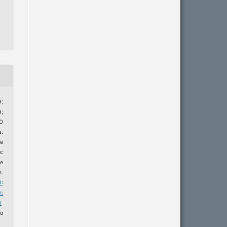
;
;
O
.
e
s:
 e
n.
I:
m:
/
o