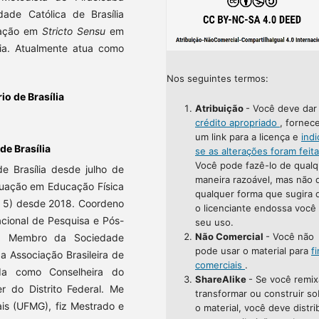
dade Católica de Brasília
uação em
Stricto Sensu
em
lia. Atualmente atua como
Nos seguintes termos:
io de Brasília
Atribuição
- Você deve da
crédito apropriado
, fornec
um link para a licença e
indi
de Brasília
se as alterações foram feit
Você pode fazê-lo de qualq
de Brasília desde julho de
maneira razoável, mas não 
uação em Educação Física
qualquer forma que sugira 
ta 5) desde 2018. Coordeno
o licenciante endossa você
cional de Pesquisa e Pós-
seu uso.
Não Comercial
- Você não
). Membro da Sociedade
pode usar o material para
f
da Associação Brasileira de
comerciais
.
da como Conselheira do
ShareAlike
- Se você remix
r do Distrito Federal. Me
transformar ou construir so
ais (UFMG), fiz Mestrado e
o material, você deve distri