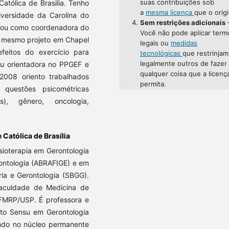
suas contribuições sob
atólica de Brasilia. Tenho
a
mesma licença
que o origi
versidade da Carolina do
Sem restrições adicionais
 estou como coordenadora do
Você não pode aplicar term
o mesmo projeto em Chapel
legais ou
medidas
efeitos do exercício para
tecnológicas
que restrinjam
legalmente outros de fazer
u orientadora no PPGEF e
qualquer coisa que a licenç
008 oriento trabalhados
permita.
 questões psicométricas
), gênero, oncologia,
 Católica de Brasília
isioterapia em Gerontologia
rontologia (ABRAFIGE) e em
ria e Gerontologia (SBGG).
aculdade de Medicina de
 FMRP/USP. É professora e
to Sensu em Gerontologia
ando no núcleo permanente