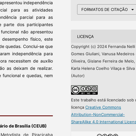
a apresentou independência
FORMATOS DE CITAÇÃO
cial para as atividades
endência parcial para as
e parte dos participantes
 funcional não apresentou
LICENÇA
desempenho físico, este
de quedas. Conclui-se que
Copyright (c) 2024 Fernanda Nelli
taram independência para
Gomes Giuliani, Vanusa Medeiros
bora necessitem de auxílio
Oliveira, Gislane Ferreira de Melo,
ão as deixam de realizar.
Karla Helena Coelho Vilaça e Silva
e funcional e quedas, nem
(Autor)
Este trabalho está licenciado sob
licença
Creative Commons
Attribution-NonCommercial-
ShareAlike 4.0 International Licen
ário de Brasília (CEUB)
Metodista de Piracicaba