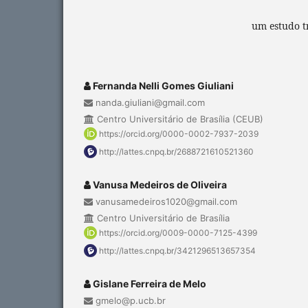
um estudo tr
Fernanda Nelli Gomes Giuliani
nanda.giuliani@gmail.com
Centro Universitário de Brasília (CEUB)
https://orcid.org/0000-0002-7937-2039
http://lattes.cnpq.br/2688721610521360
Vanusa Medeiros de Oliveira
vanusamedeiros1020@gmail.com
Centro Universitário de Brasília
https://orcid.org/0009-0000-7125-4399
http://lattes.cnpq.br/3421296513657354
Gislane Ferreira de Melo
gmelo@p.ucb.br