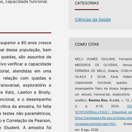
s, capacidade funcional.
CATEGORIAS
Ciências da Saúde
superior a 80 anos cresce
COMO CITAR
nal dessa população, bem
 quedas, são assuntos de
NELLI GOMES GIULIANI, Fernanda
ivo verificar a capacidade
MEDEIROS DE OLIVEIRA, Vanusa
torial, atendidas em uma
FERREIRA DE MELO, Gislane; COELH
VILAÇA E SILVA, Karla Helena
ua relação com quedas e
Capacidade funcional, quedas 
nsversal, exploratório e
desempenho físico de idosos longevo
 de Katz, Lawton e Brody,
um estudo transversal, exploratório
funcional, e o desempenho
analítico.
Revista Eixo
, Brasília, v. 13, 
ritiva da amostra, foi feita
3, p. 4–15, 2024.
DO
10.19123/REixo.v13n3.1.
Disponível e
e testes não paramétricos,
https://revistaeixo.ifb.edu.br/index.php
o e Correlação de Pearson,
revistaeixo/article/view/160.
. Acess
e Student. A amostra foi
em: 8 ago. 2026.