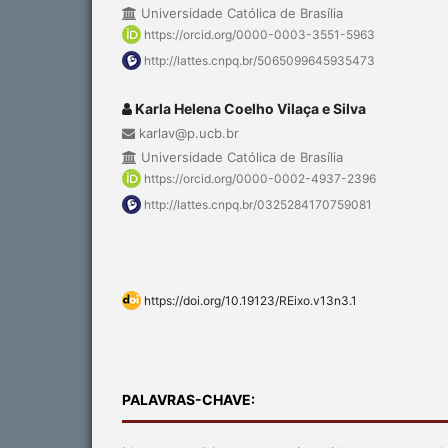
Universidade Católica de Brasília
https://orcid.org/0000-0003-3551-5963
http://lattes.cnpq.br/5065099645935473
Karla Helena Coelho Vilaça e Silva
karlav@p.ucb.br
Universidade Católica de Brasília
https://orcid.org/0000-0002-4937-2396
http://lattes.cnpq.br/0325284170759081
https://doi.org/10.19123/REixo.v13n3.1
PALAVRAS-CHAVE: