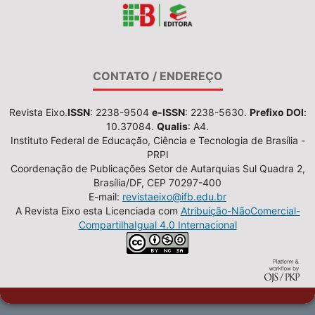
CONTATO / ENDEREÇO
Revista Eixo.
ISSN
: 2238-9504
e-ISSN
: 2238-5630.
Prefixo DOI
:
10.37084.
Qualis
: A4.
Instituto Federal de Educação, Ciência e Tecnologia de Brasília -
PRPI
Coordenação de Publicações Setor de Autarquias Sul Quadra 2,
Brasília/DF, CEP 70297-400
E-mail:
revistaeixo@ifb.edu.br
A Revista Eixo esta Licenciada com
Atribuição-NãoComercial-
CompartilhaIgual 4.0 Internacional