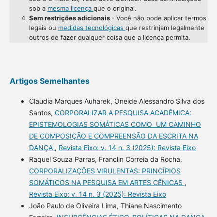
sob a
mesma licença
que o original.
Sem restrições adicionais
- Você não pode aplicar termos
legais ou
medidas tecnológicas
que restrinjam legalmente
outros de fazer qualquer coisa que a licença permita.
Artigos Semelhantes
Claudia Marques Auharek, Oneide Alessandro Silva dos
Santos,
CORPORALIZAR A PESQUISA ACADÊMICA:
EPISTEMOLOGIAS SOMÁTICAS COMO UM CAMINHO
DE COMPOSIÇÃO E COMPREENSÃO DA ESCRITA NA
DANÇA
,
Revista Eixo: v. 14 n. 3 (2025): Revista Eixo
Raquel Souza Parras, Franclin Correia da Rocha,
CORPORALIZAÇÕES VIRULENTAS: PRINCÍPIOS
SOMÁTICOS NA PESQUISA EM ARTES CÊNICAS
,
Revista Eixo: v. 14 n. 3 (2025): Revista Eixo
João Paulo de Oliveira Lima, Thiane Nascimento