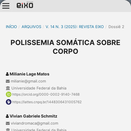
INÍCIO
/
ARQUIVOS
/
V. 14 N. 3 (2025): REVISTA EIXO
/
Dossiê 2
POLISSEMIA SOMÁTICA SOBRE
CORPO
Milianie Lage Matos
milianie@gmail.com
Universidade Federal da Bahia
https://orcid.org/0000-0002-9140-7468
https://lattes.cnpq.br/1448306431005762
Vivian Gabriele Schmitz
viviandromaca@gmail.com
Universidade Federal da Bahia