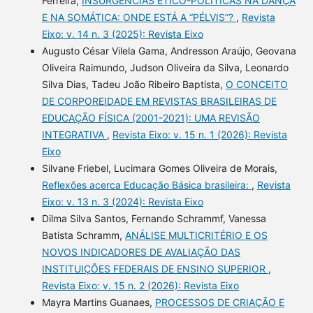
Ferreira,
INSURGÊNCIAS ÉTICO-POLÍTICAS NA DANÇA
E NA SOMÁTICA: ONDE ESTÁ A “PÉLVIS”?
,
Revista
Eixo: v. 14 n. 3 (2025): Revista Eixo
Augusto César Vilela Gama, Andresson Araújo, Geovana
Oliveira Raimundo, Judson Oliveira da Silva, Leonardo
Silva Dias, Tadeu João Ribeiro Baptista,
O CONCEITO
DE CORPOREIDADE EM REVISTAS BRASILEIRAS DE
EDUCAÇÃO FÍSICA (2001-2021): UMA REVISÃO
INTEGRATIVA
,
Revista Eixo: v. 15 n. 1 (2026): Revista
Eixo
Silvane Friebel, Lucimara Gomes Oliveira de Morais,
Reflexões acerca Educação Básica brasileira:
,
Revista
Eixo: v. 13 n. 3 (2024): Revista Eixo
Dilma Silva Santos, Fernando Schrammf, Vanessa
Batista Schramm,
ANÁLISE MULTICRITÉRIO E OS
NOVOS INDICADORES DE AVALIAÇÃO DAS
INSTITUIÇÕES FEDERAIS DE ENSINO SUPERIOR
,
Revista Eixo: v. 15 n. 2 (2026): Revista Eixo
Mayra Martins Guanaes,
PROCESSOS DE CRIAÇÃO E