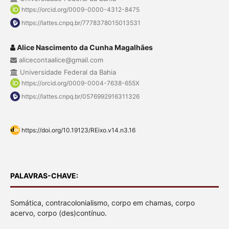
https://orcid.org/0009-0000-4312-8475
https://lattes.cnpq.br/7778378015013531
Alice Nascimento da Cunha Magalhães
alicecontaalice@gmail.com
Universidade Federal da Bahia
https://orcid.org/0009-0004-7638-655X
https://lattes.cnpq.br/0576992916311326
https://doi.org/10.19123/REixo.v14.n3.16
PALAVRAS-CHAVE:
Somática, contracolonialismo, corpo em chamas, corpo
acervo, corpo (des)contínuo.