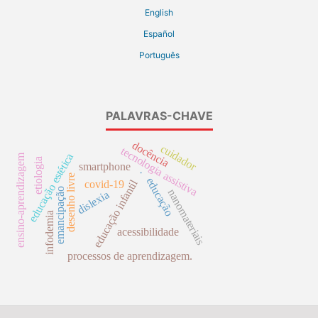
English
Español
Português
PALAVRAS-CHAVE
docência
cuidador
tecnologia assistiva
educação estética
ensino-aprendizagem
etiologia
smartphone
.
desenho livre
educação
educação infantil
covid-19
emancipação
nanomateriais
dislexia
infodemia
acessibilidade
processos de aprendizagem.