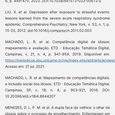
6, p. 449-475, 2023. DOI:10.1038/s41573-023-00672-y
LIU, X. et al. Depression after exposure to stressful events:
lessons learned from the severe acute respiratory syndrome
epidemic. Comprehensive Psychiatry, New York, v. 53, n. 1, p.
15-23, 2012. doi:10.1016/j.comppsych.2011.02.003
MACHADO, L. R. et al. Competência digital de idosos:
mapeamento e avaliação. ETD - Educação Temática Digital,
Campinas, v. 21, n. 4, p. 941-959, 2019. Disponível em:
https://periodicos.sbu.unicamp.br/ojs/index.php/etd/article/vi
Acesso em: 21 jul. 2021.
MACHADO, L. R. et al. Mapeamento de competências digitais:
a inclusão social dos idosos. ETD - Educação Temática Digital,
Campinas, SP, v. 18, n. 4, p. 903-921, 2016. DOI:
10.20396/etd.v18i4.8644207
MENESES, D. L. P. M. et al. A dupla face da velhice: o olhar de
idosos sobre o processo de envelhecimento. Enfermagem em