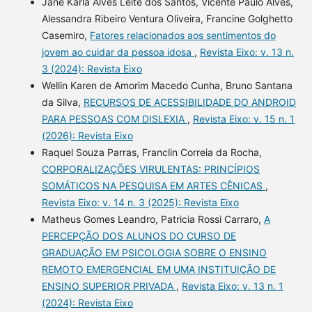
Jane Karla Alves Leite dos Santos, Vicente Paulo Alves,
Alessandra Ribeiro Ventura Oliveira, Francine Golghetto
Casemiro,
Fatores relacionados aos sentimentos do
jovem ao cuidar da pessoa idosa
,
Revista Eixo: v. 13 n.
3 (2024): Revista Eixo
Wellin Karen de Amorim Macedo Cunha, Bruno Santana
da Silva,
RECURSOS DE ACESSIBILIDADE DO ANDROID
PARA PESSOAS COM DISLEXIA
,
Revista Eixo: v. 15 n. 1
(2026): Revista Eixo
Raquel Souza Parras, Franclin Correia da Rocha,
CORPORALIZAÇÕES VIRULENTAS: PRINCÍPIOS
SOMÁTICOS NA PESQUISA EM ARTES CÊNICAS
,
Revista Eixo: v. 14 n. 3 (2025): Revista Eixo
Matheus Gomes Leandro, Patricia Rossi Carraro,
A
PERCEPÇÃO DOS ALUNOS DO CURSO DE
GRADUAÇÃO EM PSICOLOGIA SOBRE O ENSINO
REMOTO EMERGENCIAL EM UMA INSTITUIÇÃO DE
ENSINO SUPERIOR PRIVADA
,
Revista Eixo: v. 13 n. 1
(2024): Revista Eixo