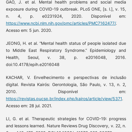
GAO, J. et al. Mental health problems and social media
exposure during COVID-19 outbreak. PLoS ONE, [s. l.], v. 15,
n. 4, p. e0231924, 2020. Disponível em:
https://www.ncbi.nlm.nih.gov/pmc/articles/PMC7162477/
.
Acesso em: 5 jun. 2020.
JEONG, H. et al. “Mental health status of people isolated due
to Middle East Respiratory Syndrome.” Epidemiology and
Health, Seoul, v. 38, p. e2016048, 2016.
doi:10.4178/epih.e2016048
KACHAR, V. Envelhecimento e perspectivas de inclusão
digital. Revista Kairós: Gerontologia, São Paulo, v. 13, n. 2,
2010. Disponível em:
https://revistas.pucsp.br/index.php/kairos/article/view/5371
.
Acesso em: 28 jul. 2021.
LI, G. et al. Therapeutic strategies for COVID-19: progress
and lessons learned. Nature Reviews Drug Discovery, v. 22, n.