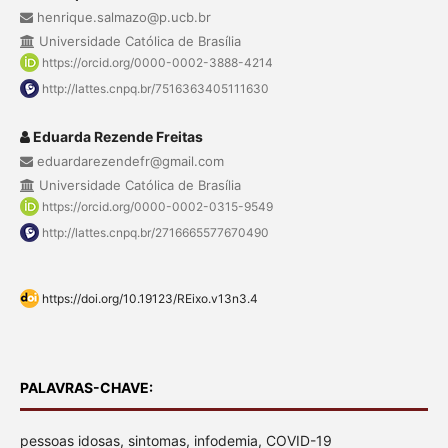
henrique.salmazo@p.ucb.br
Universidade Católica de Brasília
https://orcid.org/0000-0002-3888-4214
http://lattes.cnpq.br/7516363405111630
Eduarda Rezende Freitas
eduardarezendefr@gmail.com
Universidade Católica de Brasília
https://orcid.org/0000-0002-0315-9549
http://lattes.cnpq.br/2716665577670490
https://doi.org/10.19123/REixo.v13n3.4
PALAVRAS-CHAVE:
pessoas idosas, sintomas, infodemia, COVID-19