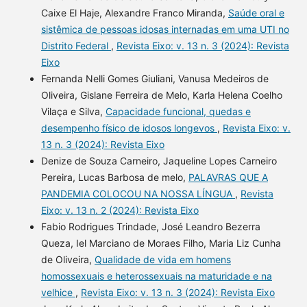
Caixe El Haje, Alexandre Franco Miranda,
Saúde oral e
sistêmica de pessoas idosas internadas em uma UTI no
Distrito Federal
,
Revista Eixo: v. 13 n. 3 (2024): Revista
Eixo
Fernanda Nelli Gomes Giuliani, Vanusa Medeiros de
Oliveira, Gislane Ferreira de Melo, Karla Helena Coelho
Vilaça e Silva,
Capacidade funcional, quedas e
desempenho físico de idosos longevos
,
Revista Eixo: v.
13 n. 3 (2024): Revista Eixo
Denize de Souza Carneiro, Jaqueline Lopes Carneiro
Pereira, Lucas Barbosa de melo,
PALAVRAS QUE A
PANDEMIA COLOCOU NA NOSSA LÍNGUA
,
Revista
Eixo: v. 13 n. 2 (2024): Revista Eixo
Fabio Rodrigues Trindade, José Leandro Bezerra
Queza, Iel Marciano de Moraes Filho, Maria Liz Cunha
de Oliveira,
Qualidade de vida em homens
homossexuais e heterossexuais na maturidade e na
velhice
,
Revista Eixo: v. 13 n. 3 (2024): Revista Eixo