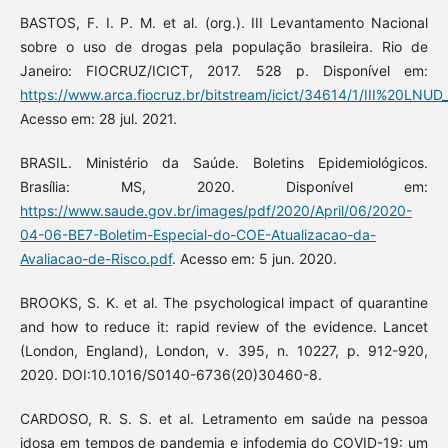
BASTOS, F. I. P. M. et al. (org.). III Levantamento Nacional
sobre o uso de drogas pela população brasileira. Rio de
Janeiro: FIOCRUZ/ICICT, 2017. 528 p. Disponível em:
https://www.arca.fiocruz.br/bitstream/icict/34614/1/III%20LN
Acesso em: 28 jul. 2021.
BRASIL. Ministério da Saúde. Boletins Epidemiológicos.
Brasília: MS, 2020. Disponível em:
https://www.saude.gov.br/images/pdf/2020/April/06/2020-
04-06-BE7-Boletim-Especial-do-COE-Atualizacao-da-
Avaliacao-de-Risco.pdf
. Acesso em: 5 jun. 2020.
BROOKS, S. K. et al. The psychological impact of quarantine
and how to reduce it: rapid review of the evidence. Lancet
(London, England), London, v. 395, n. 10227, p. 912-920,
2020. DOI:10.1016/S0140-6736(20)30460-8.
CARDOSO, R. S. S. et al. Letramento em saúde na pessoa
idosa em tempos de pandemia e infodemia do COVID-19: um