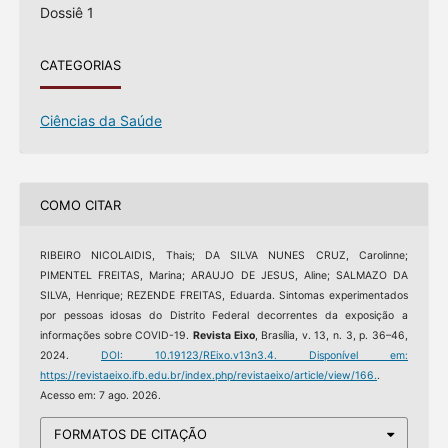
Dossiê 1
CATEGORIAS
Ciências da Saúde
COMO CITAR
RIBEIRO NICOLAIDIS, Thais; DA SILVA NUNES CRUZ, Carolinne;
PIMENTEL FREITAS, Marina; ARAUJO DE JESUS, Aline; SALMAZO DA
SILVA, Henrique; REZENDE FREITAS, Eduarda. Sintomas experimentados
por pessoas idosas do Distrito Federal decorrentes da exposição a
informações sobre COVID-19.
Revista Eixo
, Brasília, v. 13, n. 3, p. 36–46,
2024.
DOI: 10.19123/REixo.v13n3.4.
Disponível em:
https://revistaeixo.ifb.edu.br/index.php/revistaeixo/article/view/166.
.
Acesso em: 7 ago. 2026.
FORMATOS DE CITAÇÃO