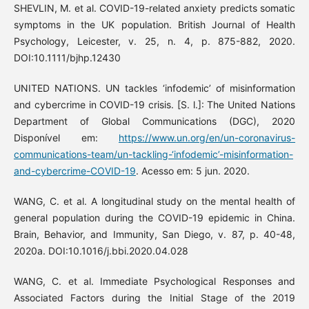
SHEVLIN, M. et al. COVID-19-related anxiety predicts somatic
symptoms in the UK population. British Journal of Health
Psychology, Leicester, v. 25, n. 4, p. 875-882, 2020.
DOI:10.1111/bjhp.12430
UNITED NATIONS. UN tackles ‘infodemic’ of misinformation
and cybercrime in COVID-19 crisis. [S. l.]: The United Nations
Department of Global Communications (DGC), 2020
Disponível em:
https://www.un.org/en/un-coronavirus-
communications-team/un-tackling-‘infodemic’-misinformation-
and-cybercrime-COVID-19
. Acesso em: 5 jun. 2020.
WANG, C. et al. A longitudinal study on the mental health of
general population during the COVID-19 epidemic in China.
Brain, Behavior, and Immunity, San Diego, v. 87, p. 40-48,
2020a. DOI:10.1016/j.bbi.2020.04.028
WANG, C. et al. Immediate Psychological Responses and
Associated Factors during the Initial Stage of the 2019