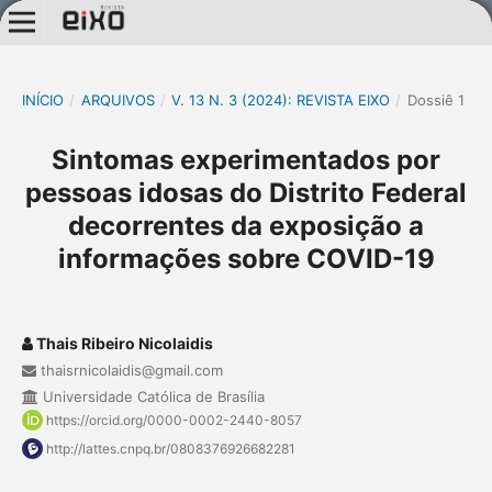
INÍCIO
/
ARQUIVOS
/
V. 13 N. 3 (2024): REVISTA EIXO
/
Dossiê 1
Sintomas experimentados por
pessoas idosas do Distrito Federal
decorrentes da exposição a
informações sobre COVID-19
Thais Ribeiro Nicolaidis
thaisrnicolaidis@gmail.com
Universidade Católica de Brasília
https://orcid.org/0000-0002-2440-8057
http://lattes.cnpq.br/0808376926682281