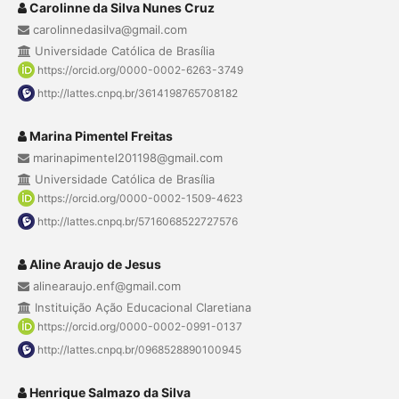
Carolinne da Silva Nunes Cruz
carolinnedasilva@gmail.com
Universidade Católica de Brasília
https://orcid.org/0000-0002-6263-3749
http://lattes.cnpq.br/3614198765708182
Marina Pimentel Freitas
marinapimentel201198@gmail.com
Universidade Católica de Brasília
https://orcid.org/0000-0002-1509-4623
http://lattes.cnpq.br/5716068522727576
Aline Araujo de Jesus
alinearaujo.enf@gmail.com
Instituição Ação Educacional Claretiana
https://orcid.org/0000-0002-0991-0137
http://lattes.cnpq.br/0968528890100945
Henrique Salmazo da Silva