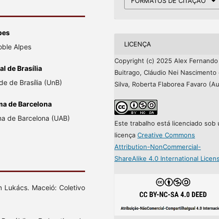
FORMATOS DE CITAÇÃO
pes
LICENÇA
oble Alpes
Copyright (c) 2025 Alex Fernando
l de Brasília
Buitrago, Cláudio Nei Nascimento
e de Brasília (UnB)
Silva, Roberta Flaborea Favaro (Au
ma de Barcelona
a de Barcelona (UAB)
Este trabalho está licenciado sob
licença
Creative Commons
Attribution-NonCommercial-
ShareAlike 4.0 International Licen
 Lukács. Maceió: Coletivo