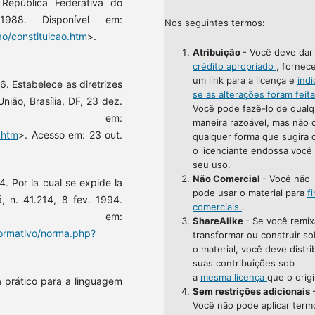
 República Federativa do
 1988. Disponível em:
Nos seguintes termos:
ao/constituicao.htm
>.
Atribuição
- Você deve da
crédito apropriado
, fornec
um link para a licença e
indi
6. Estabelece as diretrizes
se as alterações foram feit
nião, Brasília, DF, 23 dez.
Você pode fazê-lo de qualq
vel em:
maneira razoável, mas não 
.htm
>. Acesso em: 23 out.
qualquer forma que sugira 
o licenciante endossa você
seu uso.
Não Comercial
- Você não
. Por la cual se expide la
pode usar o material para
f
á, n. 41.214, 8 fev. 1994.
comerciais
.
l em:
ShareAlike
- Se você remix
normativo/norma.php?
transformar ou construir so
o material, você deve distri
suas contribuições sob
a
mesma licença
que o origi
a prático para a linguagem
Sem restrições adicionais
Você não pode aplicar term