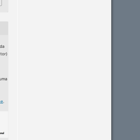
 da
tor)
 uma
se
.