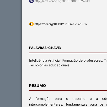
http://lattes.cnpq.br/2803370800524949
https://doi.org/10.19123/REixo.v14n2.02
PALAVRAS-CHAVE:
Inteligência Artificial, Formação de professores, 
Tecnologias educacionais
RESUMO
A formação para o trabalho e a edu
intercomplementares, fundamentais para os 