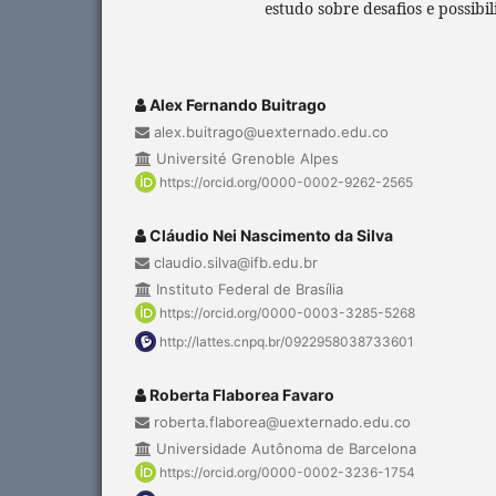
estudo sobre desafios e possibi
Alex Fernando Buitrago
alex.buitrago@uexternado.edu.co
Université Grenoble Alpes
https://orcid.org/0000-0002-9262-2565
Cláudio Nei Nascimento da Silva
claudio.silva@ifb.edu.br
Instituto Federal de Brasília
https://orcid.org/0000-0003-3285-5268
http://lattes.cnpq.br/0922958038733601
Roberta Flaborea Favaro
roberta.flaborea@uexternado.edu.co
Universidade Autônoma de Barcelona
https://orcid.org/0000-0002-3236-1754