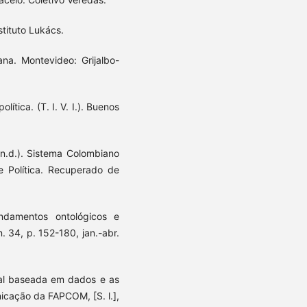
stituto Lukács.
na. Montevideo: Grijalbo-
lítica. (T. I. V. I.). Buenos
(n.d.). Sistema Colombiano
 Política. Recuperado de
ndamentos ontológicos e
n. 34, p. 152-180, jan.-abr.
cial baseada em dados e as
icação da FAPCOM, [S. l.],