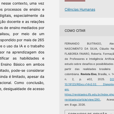
e nesse contexto, uma vez
Ciências Humanas
es processos de ensino e
igitais, especialmente da
mação docente e as relações
os de ensino mediados por
COMO CITAR
nalisou, por meio de um
respondido por mais de 265
FERNANDO BUITRAGO, Alex
re o uso da IA e o trabalho
NASCIMENTO DA SILVA, Cláudio Nei
ssor na aprendizagem dos
FLABOREA FAVARO, Roberta. Formaç
tificar as habilidades e
de Professores e Inteligência Artificia
o Ensino Básico em ambos
estudo sobre desafios e possibilidades
partir das realidades brasileira
ltado, pode-se considerar
colombiana.
Revista Eixo
, Brasília, v. 1
inda é limitado, apesar da
n. 2, p. e02, 2025.
DO
acional. Como conclusão,
10.19123/REixo.v14n2.02.
Disponíve
e, desigualdade de acesso
em:
https://revistaeixo.ifb.edu.br/index.php
revistaeixo/article/view/290.
. Acess
em: 8 ago. 2026.