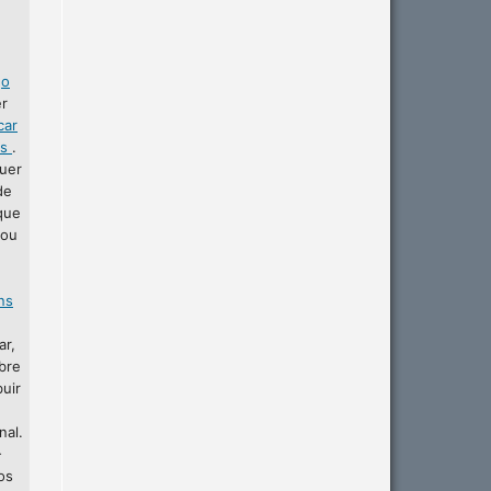
r
o
er
car
as
.
uer
de
que
 ou
ins
ar,
bre
buir
nal.
-
os