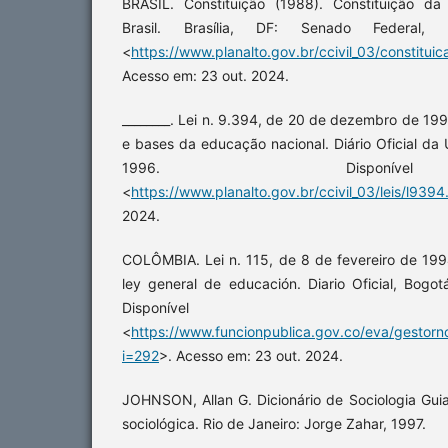
BRASIL. Constituição (1988). Constituição da
Brasil. Brasília, DF: Senado Federal,
<
https://www.planalto.gov.br/ccivil_03/constituic
Acesso em: 23 out. 2024.
________. Lei n. 9.394, de 20 de dezembro de 199
e bases da educação nacional. Diário Oficial da U
1996. Disponí
<
https://www.planalto.gov.br/ccivil_03/leis/l9394
2024.
COLÔMBIA. Lei n. 115, de 8 de fevereiro de 1994
ley general de educación. Diario Oficial, Bogot
Disponíve
<
https://www.funcionpublica.gov.co/eva/gestor
i=292
>. Acesso em: 23 out. 2024.
JOHNSON, Allan G. Dicionário de Sociologia Gui
sociológica. Rio de Janeiro: Jorge Zahar, 1997.