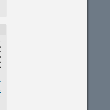
;
;
ão
l:
 a
 e
4,
I:
l
/
o