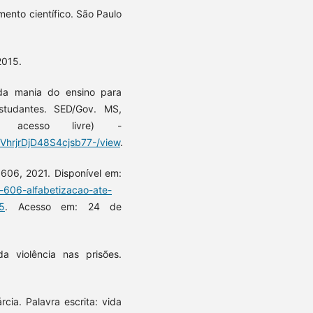
ento científico. São Paulo
2015.
 da mania do ensino para
tudantes. SED/Gov. MS,
 acesso livre) -
PVhrjrDjD48S4cjsb77-/view
.
o 606, 2021. Disponível em:
-606-alfabetizacao-ate-
5
. Acesso em: 24 de
da violência nas prisões.
ia. Palavra escrita: vida