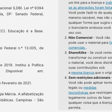
um link para a licença e
indi
se as alterações foram feit
acional (LDB). Lei nº 9394
Você pode fazê-lo de qualq
a, DF: Senado Federal,
maneira razoável, mas não 
qualquer forma que sugira 
o licenciante endossa você
CC). Educação é a Base.
seu uso.
Não Comercial
- Você não
pode usar o material para
f
comerciais
.
i Federal n.º 13.005, de
ShareAlike
- Se você remix
transformar ou construir so
o material, você deve distri
 2019. Institui a Política
suas contribuições sob
 Disponível em:
a
mesma licença
que o origi
Sem restrições adicionais
Você não pode aplicar term
e Fevereiro de 2021.
legais ou
medidas
tecnológicas
que restrinjam
ia Márcia. A alfabetização
legalmente outros de fazer
 didáticas. Campinas - São
qualquer coisa que a licenç
permita.