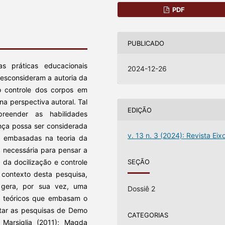
PDF
PUBLICADO
s práticas educacionais
2024-12-26
desconsideram a autoria da
o controle dos corpos em
a perspectiva autoral. Tal
EDIÇÃO
reender as habilidades
nça possa ser considerada
v. 13 n. 3 (2024): Revista Eix
ão embasadas na teoria da
 necessária para pensar a
SEÇÃO
a da docilização e controle
 contexto desta pesquisa,
 gera, por sua vez, uma
Dossiê 2
 teóricos que embasam o
itar as pesquisas de Demo
CATEGORIAS
; Marsiglia (2011); Magda