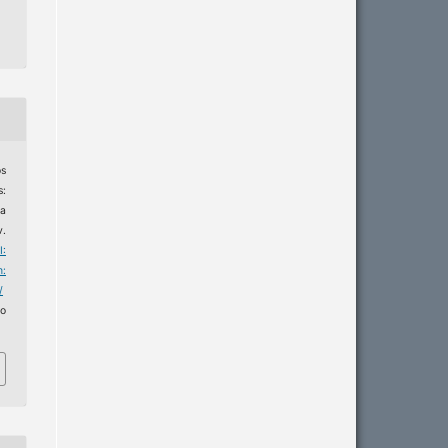
os
:
a
v.
I:
m:
/
o