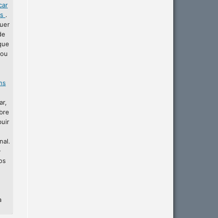
car
as
.
uer
de
que
 ou
ins
ar,
bre
buir
nal.
-
os
a