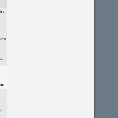
ira
 uma
se
.
r
o
er