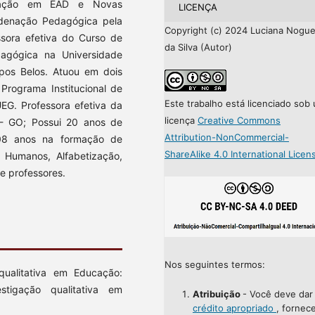
duação em EAD e Novas
LICENÇA
rdenação Pedagógica pela
Copyright (c) 2024 Luciana Nogue
ssora efetiva do Curso de
da Silva (Autor)
agógica na Universidade
mpos Belos. Atuou em dois
Programa Institucional de
Este trabalho está licenciado sob
EG. Professora efetiva da
licença
Creative Commons
- GO; Possui 20 anos de
Attribution-NonCommercial-
08 anos na formação de
ShareAlike 4.0 International Licen
s Humanos, Alfabetização,
de professores.
Nos seguintes termos:
qualitativa em Educação:
stigação qualitativa em
Atribuição
- Você deve da
crédito apropriado
, fornec