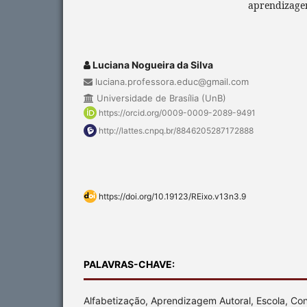
aprendizage
Luciana Nogueira da Silva
luciana.professora.educ@gmail.com
Universidade de Brasília (UnB)
https://orcid.org/0009-0009-2089-9491
http://lattes.cnpq.br/8846205287172888
https://doi.org/10.19123/REixo.v13n3.9
PALAVRAS-CHAVE:
Alfabetização, Aprendizagem Autoral, Escola, Con