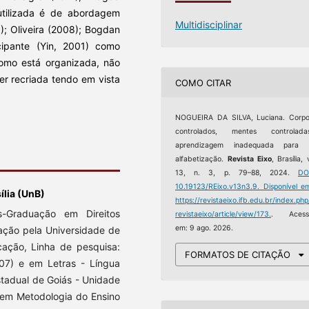
utilizada é de abordagem
Multidisciplinar
); Oliveira (2008); Bogdan
cipante (Yin, 2001) como
como está organizada, não
ser recriada tendo em vista
COMO CITAR
NOGUEIRA DA SILVA, Luciana. Corp
controlados, mentes controladas
aprendizagem inadequada para 
alfabetização.
Revista Eixo
, Brasília, 
13, n. 3, p. 79–88, 2024.
DO
10.19123/REixo.v13n3.9.
Disponível e
ília (UnB)
https://revistaeixo.ifb.edu.br/index.php
Graduação em Direitos
revistaeixo/article/view/173.
. Acess
em: 9 ago. 2026.
ção pela Universidade de
ação, Linha de pesquisa:
FORMATOS DE CITAÇÃO
07) e em Letras - Língua
stadual de Goiás - Unidade
 em Metodologia do Ensino