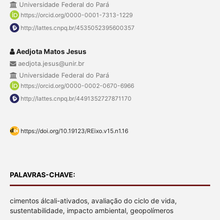
Universidade Federal do Pará
https://orcid.org/0000-0001-7313-1229
http://lattes.cnpq.br/4535052395600357
Aedjota Matos Jesus
aedjota.jesus@unir.br
Universidade Federal do Pará
https://orcid.org/0000-0002-0670-6966
http://lattes.cnpq.br/4491352727871170
https://doi.org/10.19123/REixo.v15.n1.16
PALAVRAS-CHAVE:
cimentos álcali-ativados, avaliação do ciclo de vida,
sustentabilidade, impacto ambiental, geopolímeros