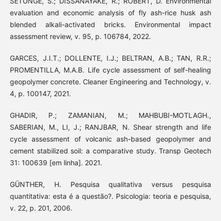
SETUNGE, S.; DISSANAYAKE, R.; ROBERT, D. Environmental
evaluation and economic analysis of fly ash-rice husk ash
blended alkali-activated bricks. Environmental impact
assessment review, v. 95, p. 106784, 2022.
GARCES, J.I.T.; DOLLENTE, I.J.; BELTRAN, A.B.; TAN, R.R.;
PROMENTILLA, M.A.B. Life cycle assessment of self-healing
geopolymer concrete. Cleaner Engineering and Technology, v.
4, p. 100147, 2021.
GHADIR, P.; ZAMANIAN, M.; MAHBUBI-MOTLAGH.,
SABERIAN, M., LI, J.; RANJBAR, N. Shear strength and life
cycle assessment of volcanic ash-based geopolymer and
cement stabilized soil: a comparative study. Transp Geotech
31: 100639 [em linha]. 2021.
GÜNTHER, H. Pesquisa qualitativa versus pesquisa
quantitativa: esta é a questão?. Psicologia: teoria e pesquisa,
v. 22, p. 201, 2006.