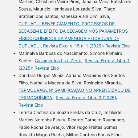
Martins, Christiano Vieira Pires, Janaina Maria Batista de
Sousa, Maurício Henriques Louzada Silva, Tiago
Bratilieri dos Santos, Vanessa Riani Olmi Silva,
CUPUAÇU: BENEFICIAMENTO, PROCESSOS DE
SECAGEM E EFEITO DA SECAGEM NOS PARÂMETROS
FÍSICO-QUÍMICOS DA AMÊNDOA E GORDURA DE
CUPUAÇU
,
Revista Eixo: v. 15 n. 1 (2026): Revista Eixo
Marinalva Barbosa do Nascimento, Simone Pinheiro
Santos,
Casamentos Lixo Zero:
,
Revista Eixo: v. 14 n. 1
(2025): Revista Eixo
Dandara Gurgel Muniz, Adriano Medeiros dos Santos
Filho, Nathalia Macena da Silva, Rosineide Miranda,
TERMODRAGON: GAMIFICAÇÃO NO APRENDIZADO DE
TERMOQUÍMICA
,
Revista Eixo: v. 14 n. 3 (2025):
Revista Eixo
Tereza Cristina de Souza Freitas da Cruz, Jozileide
Martins Noronha Fleury, Ricardo Carneiro Raymundo,
Fabio Rocha de Araujo, Vitor Hugo Freitas Gomes,
Ronaldo Magno Rocha, Milton Cordeiro Farias Filho,