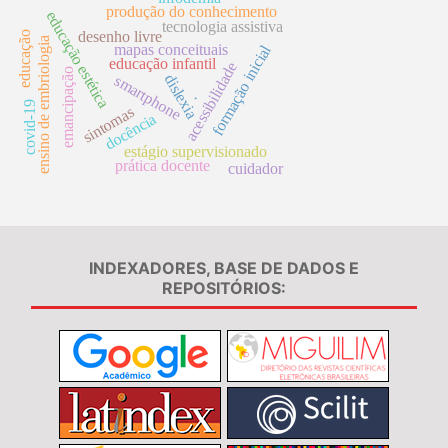
produção do conhecimento
educação estética
tecnologia assistiva
desenho livre
educação
ensino de embriologia
mapas conceituais
formação inicial
educação infantil
acessibilidade
emancipação
dislexia
smartphone
.
covid-19
sintomas
docência
estágio supervisionado
prática docente
cuidador
INDEXADORES, BASE DE DADOS E
REPOSITÓRIOS: