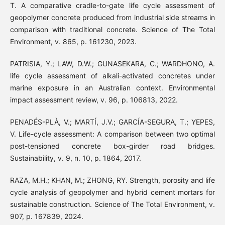
T. A comparative cradle-to-gate life cycle assessment of
geopolymer concrete produced from industrial side streams in
comparison with traditional concrete. Science of The Total
Environment, v. 865, p. 161230, 2023.
PATRISIA, Y.; LAW, D.W.; GUNASEKARA, C.; WARDHONO, A.
life cycle assessment of alkali-activated concretes under
marine exposure in an Australian context. Environmental
impact assessment review, v. 96, p. 106813, 2022.
PENADÉS-PLÀ, V.; MARTÍ, J.V.; GARCÍA-SEGURA, T.; YEPES,
V. Life-cycle assessment: A comparison between two optimal
post-tensioned concrete box-girder road bridges.
Sustainability, v. 9, n. 10, p. 1864, 2017.
RAZA, M.H.; KHAN, M.; ZHONG, RY. Strength, porosity and life
cycle analysis of geopolymer and hybrid cement mortars for
sustainable construction. Science of The Total Environment, v.
907, p. 167839, 2024.