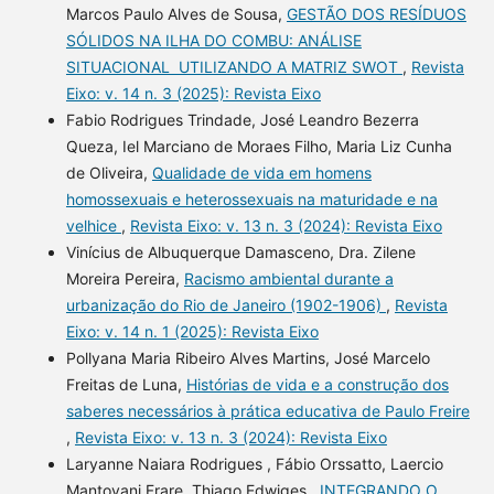
Marcos Paulo Alves de Sousa,
GESTÃO DOS RESÍDUOS
SÓLIDOS NA ILHA DO COMBU: ANÁLISE
SITUACIONAL UTILIZANDO A MATRIZ SWOT
,
Revista
Eixo: v. 14 n. 3 (2025): Revista Eixo
Fabio Rodrigues Trindade, José Leandro Bezerra
Queza, Iel Marciano de Moraes Filho, Maria Liz Cunha
de Oliveira,
Qualidade de vida em homens
homossexuais e heterossexuais na maturidade e na
velhice
,
Revista Eixo: v. 13 n. 3 (2024): Revista Eixo
Vinícius de Albuquerque Damasceno, Dra. Zilene
Moreira Pereira,
Racismo ambiental durante a
urbanização do Rio de Janeiro (1902-1906)
,
Revista
Eixo: v. 14 n. 1 (2025): Revista Eixo
Pollyana Maria Ribeiro Alves Martins, José Marcelo
Freitas de Luna,
Histórias de vida e a construção dos
saberes necessários à prática educativa de Paulo Freire
,
Revista Eixo: v. 13 n. 3 (2024): Revista Eixo
Laryanne Naiara Rodrigues , Fábio Orssatto, Laercio
Mantovani Frare, Thiago Edwiges ,
INTEGRANDO O