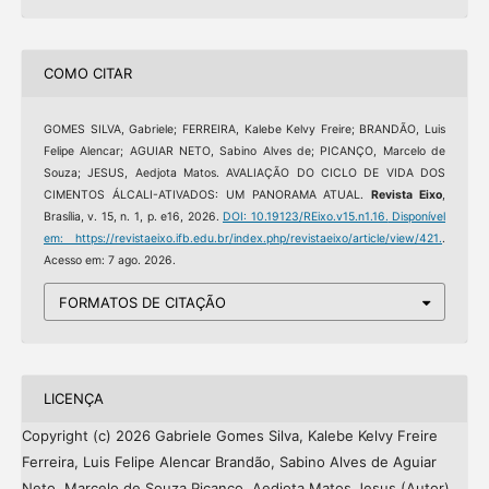
COMO CITAR
GOMES SILVA, Gabriele; FERREIRA, Kalebe Kelvy Freire; BRANDÃO, Luis
Felipe Alencar; AGUIAR NETO, Sabino Alves de; PICANÇO, Marcelo de
Souza; JESUS, Aedjota Matos. AVALIAÇÃO DO CICLO DE VIDA DOS
CIMENTOS ÁLCALI-ATIVADOS: UM PANORAMA ATUAL.
Revista Eixo
,
Brasília, v. 15, n. 1, p. e16, 2026.
DOI: 10.19123/REixo.v15.n1.16.
Disponível
em: https://revistaeixo.ifb.edu.br/index.php/revistaeixo/article/view/421.
.
Acesso em: 7 ago. 2026.
FORMATOS DE CITAÇÃO
LICENÇA
Copyright (c) 2026 Gabriele Gomes Silva, Kalebe Kelvy Freire
Ferreira, Luis Felipe Alencar Brandão, Sabino Alves de Aguiar
Neto, Marcelo de Souza Picanço, Aedjota Matos Jesus (Autor)