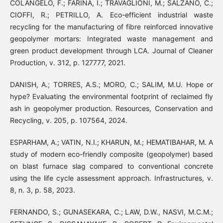
COLANGELO, F.; FARINA, I.; TRAVAGLIONI, M.; SALZANO, C.;
CIOFFI, R.; PETRILLO, A. Eco-efficient industrial waste
recycling for the manufacturing of fibre reinforced innovative
geopolymer mortars: Integrated waste management and
green product development through LCA. Journal of Cleaner
Production, v. 312, p. 127777, 2021.
DANISH, A.; TORRES, A.S.; MORO, C.; SALIM, M.U. Hope or
hype? Evaluating the environmental footprint of reclaimed fly
ash in geopolymer production. Resources, Conservation and
Recycling, v. 205, p. 107564, 2024.
ESPARHAM, A.; VATIN, N.I.; KHARUN, M.; HEMATIBAHAR, M. A
study of modern eco-friendly composite (geopolymer) based
on blast furnace slag compared to conventional concrete
using the life cycle assessment approach. Infrastructures, v.
8, n. 3, p. 58, 2023.
FERNANDO, S.; GUNASEKARA, C.; LAW, D.W., NASVI, M.C.M.;