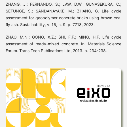
ZHANG, J.; FERNANDO, S.; LAW, D.W.; GUNASEKURA, C.;
SETUNGE, S.; SANDANAYAKE, M.; ZHANG, G. Life cycle
assessment for geopolymer concrete bricks using brown coal
fly ash. Sustainability, v. 15, n. 9, p. 7718, 2023.
ZHAO, M.N.; GONG, X.Z.; SHI, F.F.; MING, H.F. Life cycle
assessment of ready-mixed concrete. In: Materials Science
Forum. Trans Tech Publications Ltd, 2013. p. 234-238.