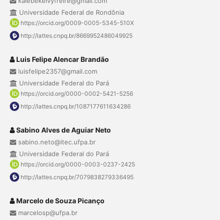
kalebekelvyfreire@gmail.com
Universidade Federal de Rondônia
https://orcid.org/0009-0005-5345-510X
http://lattes.cnpq.br/8669952486049925
Luis Felipe Alencar Brandão
luisfelipe2357@gmail.com
Universidade Federal do Pará
https://orcid.org/0000-0002-5421-5256
http://lattes.cnpq.br/1087177611634286
Sabino Alves de Aguiar Neto
sabino.neto@itec.ufpa.br
Universidade Federal do Pará
https://orcid.org/0000-0003-0237-2425
http://lattes.cnpq.br/7079838279336495
Marcelo de Souza Picanço
marcelosp@ufpa.br