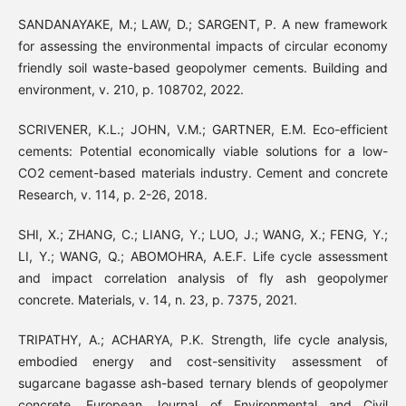
SANDANAYAKE, M.; LAW, D.; SARGENT, P. A new framework
for assessing the environmental impacts of circular economy
friendly soil waste-based geopolymer cements. Building and
environment, v. 210, p. 108702, 2022.
SCRIVENER, K.L.; JOHN, V.M.; GARTNER, E.M. Eco-efficient
cements: Potential economically viable solutions for a low-
CO2 cement-based materials industry. Cement and concrete
Research, v. 114, p. 2-26, 2018.
SHI, X.; ZHANG, C.; LIANG, Y.; LUO, J.; WANG, X.; FENG, Y.;
LI, Y.; WANG, Q.; ABOMOHRA, A.E.F. Life cycle assessment
and impact correlation analysis of fly ash geopolymer
concrete. Materials, v. 14, n. 23, p. 7375, 2021.
TRIPATHY, A.; ACHARYA, P.K. Strength, life cycle analysis,
embodied energy and cost-sensitivity assessment of
sugarcane bagasse ash-based ternary blends of geopolymer
concrete. European Journal of Environmental and Civil