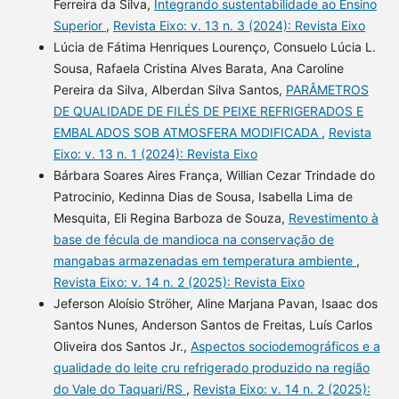
Ferreira da Silva,
Integrando sustentabilidade ao Ensino
Superior
,
Revista Eixo: v. 13 n. 3 (2024): Revista Eixo
Lúcia de Fátima Henriques Lourenço, Consuelo Lúcia L.
Sousa, Rafaela Cristina Alves Barata, Ana Caroline
Pereira da Silva, Alberdan Silva Santos,
PARÂMETROS
DE QUALIDADE DE FILÉS DE PEIXE REFRIGERADOS E
EMBALADOS SOB ATMOSFERA MODIFICADA
,
Revista
Eixo: v. 13 n. 1 (2024): Revista Eixo
Bárbara Soares Aires França, Willian Cezar Trindade do
Patrocinio, Kedinna Dias de Sousa, Isabella Lima de
Mesquita, Eli Regina Barboza de Souza,
Revestimento à
base de fécula de mandioca na conservação de
mangabas armazenadas em temperatura ambiente
,
Revista Eixo: v. 14 n. 2 (2025): Revista Eixo
Jeferson Aloísio Ströher, Aline Marjana Pavan, Isaac dos
Santos Nunes, Anderson Santos de Freitas, Luís Carlos
Oliveira dos Santos Jr.,
Aspectos sociodemográficos e a
qualidade do leite cru refrigerado produzido na região
do Vale do Taquari/RS
,
Revista Eixo: v. 14 n. 2 (2025):