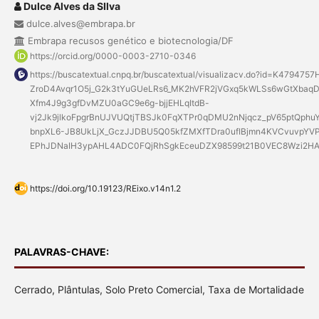
Dulce Alves da SIlva
dulce.alves@embrapa.br
Embrapa recusos genético e biotecnologia/DF
https://orcid.org/0000-0003-2710-0346
https://buscatextual.cnpq.br/buscatextual/visualizacv.do?id=K4794
ZroD4Avqr1O5j_G2k3tYuGUeLRs6_MK2hVFR2jVGxq5kWLSs6wGtXbaq
Xfm4J9g3gfDvMZU0aGC9e6g-bjjEHLqItdB-
vj2Jk9jlkoFpgrBnUJVUQtjTBSJk0FqXTPr0qDMU2nNjqcz_pV65ptQp
bnpXL6-JB8UkLjX_GczJJDBU5Q05kfZMXfTDra0ufIBjmn4KVCvuvpYVP
EPhJDNaIH3ypAHL4ADC0FQjRhSgkEceuDZX98599t21B0VEC8Wzi2HAe
https://doi.org/10.19123/REixo.v14n1.2
PALAVRAS-CHAVE:
Cerrado, Plântulas, Solo Preto Comercial, Taxa de Mortalidade