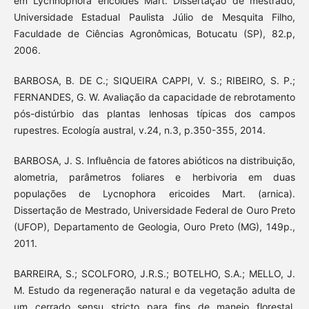
em Lychnophora ericoides Mart. Dissertação de mestrado,
Universidade Estadual Paulista Júlio de Mesquita Filho,
Faculdade de Ciências Agronômicas, Botucatu (SP), 82.p,
2006.
BARBOSA, B. DE C.; SIQUEIRA CAPPI, V. S.; RIBEIRO, S. P.;
FERNANDES, G. W. Avaliação da capacidade de rebrotamento
pós-distúrbio das plantas lenhosas típicas dos campos
rupestres. Ecología austral, v.24, n.3, p.350-355, 2014.
BARBOSA, J. S. Influência de fatores abióticos na distribuição,
alometria, parâmetros foliares e herbivoria em duas
populações de Lycnophora ericoides Mart. (arnica).
Dissertação de Mestrado, Universidade Federal de Ouro Preto
(UFOP), Departamento de Geologia, Ouro Preto (MG), 149p.,
2011.
BARREIRA, S.; SCOLFORO, J.R.S.; BOTELHO, S.A.; MELLO, J.
M. Estudo da regeneração natural e da vegetação adulta de
um cerrado sensu stricto para fins de manejo florestal.