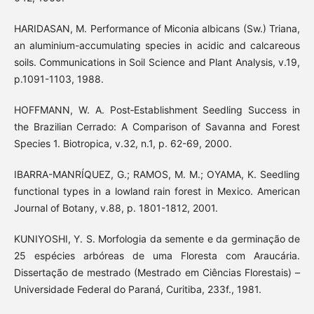
HARIDASAN, M. Performance of Miconia albicans (Sw.) Triana,
an aluminium-accumulating species in acidic and calcareous
soils. Communications in Soil Science and Plant Analysis, v.19,
p.1091-1103, 1988.
HOFFMANN, W. A. Post‐Establishment Seedling Success in
the Brazilian Cerrado: A Comparison of Savanna and Forest
Species 1. Biotropica, v.32, n.1, p. 62-69, 2000.
IBARRA-MANRÍQUEZ, G.; RAMOS, M. M.; OYAMA, K. Seedling
functional types in a lowland rain forest in Mexico. American
Journal of Botany, v.88, p. 1801-1812, 2001.
KUNIYOSHI, Y. S. Morfologia da semente e da germinação de
25 espécies arbóreas de uma Floresta com Araucária.
Dissertação de mestrado (Mestrado em Ciências Florestais) –
Universidade Federal do Paraná, Curitiba, 233f., 1981.