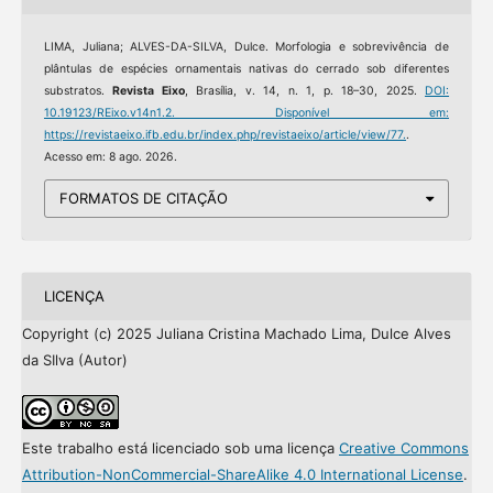
LIMA, Juliana; ALVES-DA-SILVA, Dulce. Morfologia e sobrevivência de
plântulas de espécies ornamentais nativas do cerrado sob diferentes
substratos.
Revista Eixo
, Brasília, v. 14, n. 1, p. 18–30, 2025.
DOI:
10.19123/REixo.v14n1.2.
Disponível em:
https://revistaeixo.ifb.edu.br/index.php/revistaeixo/article/view/77.
.
Acesso em: 8 ago. 2026.
FORMATOS DE CITAÇÃO
LICENÇA
Copyright (c) 2025 Juliana Cristina Machado Lima, Dulce Alves
da SIlva (Autor)
Este trabalho está licenciado sob uma licença
Creative Commons
Attribution-NonCommercial-ShareAlike 4.0 International License
.