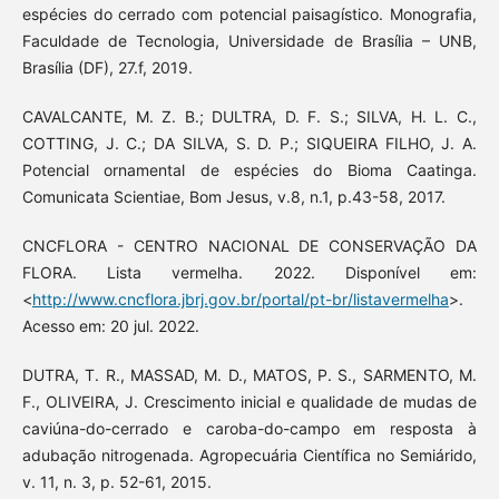
espécies do cerrado com potencial paisagístico. Monografia,
Faculdade de Tecnologia, Universidade de Brasília – UNB,
Brasília (DF), 27.f, 2019.
CAVALCANTE, M. Z. B.; DULTRA, D. F. S.; SILVA, H. L. C.,
COTTING, J. C.; DA SILVA, S. D. P.; SIQUEIRA FILHO, J. A.
Potencial ornamental de espécies do Bioma Caatinga.
Comunicata Scientiae, Bom Jesus, v.8, n.1, p.43-58, 2017.
CNCFLORA - CENTRO NACIONAL DE CONSERVAÇÃO DA
FLORA. Lista vermelha. 2022. Disponível em:
<
http://www.cncflora.jbrj.gov.br/portal/pt-br/listavermelha
>.
Acesso em: 20 jul. 2022.
DUTRA, T. R., MASSAD, M. D., MATOS, P. S., SARMENTO, M.
F., OLIVEIRA, J. Crescimento inicial e qualidade de mudas de
caviúna-do-cerrado e caroba-do-campo em resposta à
adubação nitrogenada. Agropecuária Científica no Semiárido,
v. 11, n. 3, p. 52-61, 2015.