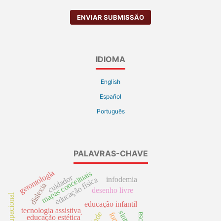
ENVIAR SUBMISSÃO
IDIOMA
English
Español
Português
PALAVRAS-CHAVE
gerontologia
mapas conceituais
cuidador
infodemia
educação física
dislexia
desenho livre
educação infantil
tecnologia assistiva
.
educação estética