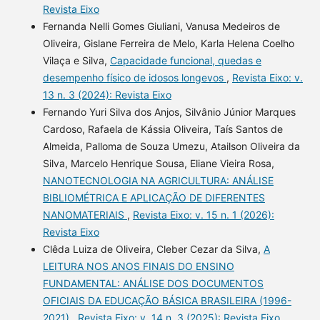
Revista Eixo
Fernanda Nelli Gomes Giuliani, Vanusa Medeiros de
Oliveira, Gislane Ferreira de Melo, Karla Helena Coelho
Vilaça e Silva,
Capacidade funcional, quedas e
desempenho físico de idosos longevos
,
Revista Eixo: v.
13 n. 3 (2024): Revista Eixo
Fernando Yuri Silva dos Anjos, Silvânio Júnior Marques
Cardoso, Rafaela de Kássia Oliveira, Taís Santos de
Almeida, Palloma de Souza Umezu, Atailson Oliveira da
Silva, Marcelo Henrique Sousa, Eliane Vieira Rosa,
NANOTECNOLOGIA NA AGRICULTURA: ANÁLISE
BIBLIOMÉTRICA E APLICAÇÃO DE DIFERENTES
NANOMATERIAIS
,
Revista Eixo: v. 15 n. 1 (2026):
Revista Eixo
Clêda Luiza de Oliveira, Cleber Cezar da Silva,
A
LEITURA NOS ANOS FINAIS DO ENSINO
FUNDAMENTAL: ANÁLISE DOS DOCUMENTOS
OFICIAIS DA EDUCAÇÃO BÁSICA BRASILEIRA (1996-
2021)
,
Revista Eixo: v. 14 n. 3 (2025): Revista Eixo