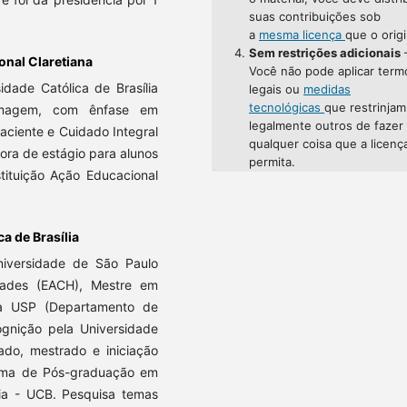
suas contribuições sob
a
mesma licença
que o origi
Sem restrições adicionais
onal Claretiana
Você não pode aplicar term
dade Católica de Brasília
legais ou
medidas
tecnológicas
que restrinjam
rmagem, com ênfase em
legalmente outros de fazer
ciente e Cuidado Integral
qualquer coisa que a licenç
ora de estágio para alunos
permita.
ituição Ação Educacional
a de Brasília
niversidade de São Paulo
dades (EACH), Mestre em
da USP (Departamento de
ognição pela Universidade
ado, mestrado e iniciação
rama de Pós-graduação em
lia - UCB. Pesquisa temas