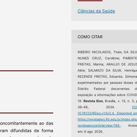
Ciências da Saúde
COMO CITAR
RIBEIRO NICOLAIDIS, Thais; DA SIL
NUNES CRUZ, Carolinne; PIMENTE
FREITAS, Marina; ARAUJO DE JESUS
Aline; SALMAZO DA SILVA, Henriqu
REZENDE FREITAS, Eduarda. Sintom
experimentados por pessoas idosas 
Distrito Federal decorrentes d
exposição a informações sobre COVI
19.
Revista Eixo
, Brasília, v. 13, n. 3, 
36–46, 2024.
DO
10.19123/REixo.v13n3.4.
Disponível e
https://revistaeixo.ifb.edu.br/index.php
oncomitantemente ao das
revistaeixo/article/view/166.
. Acess
oram difundidas de forma
em: 6 ago. 2026.