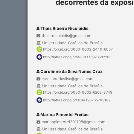
decorrentes da expos
Thais Ribeiro Nicolaidis
thaisrnicolaidis@gmail.com
Universidade Católica de Brasília
https://orcid.org/0000-0002-2440-8057
http://lattes.cnpq.br/0808376926682281
Carolinne da Silva Nunes Cruz
carolinnedasilva@gmail.com
Universidade Católica de Brasília
https://orcid.org/0000-0002-6263-3749
http://lattes.cnpq.br/3614198765708182
Marina Pimentel Freitas
marinapimentel201198@gmail.com
Universidade Católica de Brasília