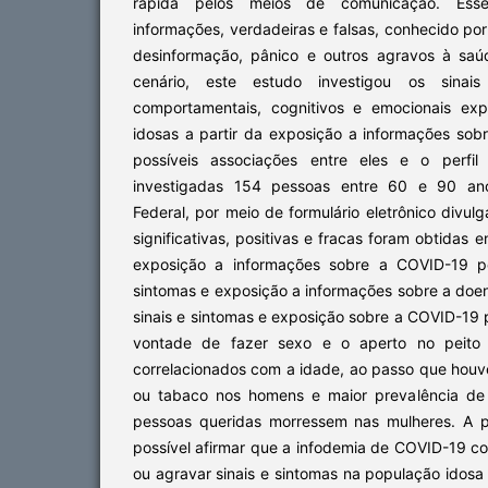
rápida pelos meios de comunicação. Ess
informações, verdadeiras e falsas, conhecido po
desinformação, pânico e outros agravos à saú
cenário, este estudo investigou os sinais
comportamentais, cognitivos e emocionais ex
idosas a partir da exposição a informações s
possíveis associações entre eles e o perfil
investigadas 154 pessoas entre 60 e 90 anos
Federal, por meio de formulário eletrônico divu
significativas, positivas e fracas foram obtidas e
exposição a informações sobre a COVID-19 pel
sintomas e exposição a informações sobre a doen
sinais e sintomas e exposição sobre a COVID-19 p
vontade de fazer sexo e o aperto no peito 
correlacionados com a idade, ao passo que houv
ou tabaco nos homens e maior prevalência d
pessoas queridas morressem nas mulheres. A pa
possível afirmar que a infodemia de COVID-19 c
ou agravar sinais e sintomas na população idos