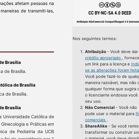
rmações afetam pessoas na
maneiras de transmiti-las,
Nos seguintes termos:
Atribuição
- Você deve da
crédito apropriado
, fornec
de Brasília
um link para a licença e
indi
se as alterações foram feit
 de Brasília.
Você pode fazê-lo de qualq
maneira razoável, mas não 
ólica de Brasília
qualquer forma que sugira 
a de Brasília.
o licenciante endossa você
seu uso.
Não Comercial
- Você não
e Brasília
pode usar o material para
f
 Universidade Católica de
comerciais
.
m Ginecologia e Práticas em
ShareAlike
- Se você remix
mica de Pediatria da UCB
transformar ou construir so
o material, você deve distri
e foi da presidência por 1