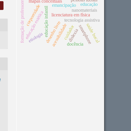
formação de professores
mapas conceituais
educação
emancipação
corporeidade
educação infantil
nanomateriais
educação estética
licenciatura em física
tecnologia assistiva
desenho livre
saúde bucal
acessibilidade
.
cuidador
smartphone
dislexia
etiologia
docência
o