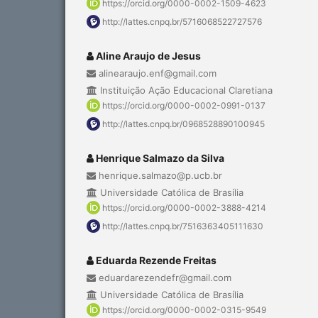
https://orcid.org/0000-0002-1509-4623
http://lattes.cnpq.br/5716068522727576
Aline Araujo de Jesus
alinearaujo.enf@gmail.com
Instituição Ação Educacional Claretiana
https://orcid.org/0000-0002-0991-0137
http://lattes.cnpq.br/0968528890100945
Henrique Salmazo da Silva
henrique.salmazo@p.ucb.br
Universidade Católica de Brasília
https://orcid.org/0000-0002-3888-4214
http://lattes.cnpq.br/7516363405111630
Eduarda Rezende Freitas
eduardarezendefr@gmail.com
Universidade Católica de Brasília
https://orcid.org/0000-0002-0315-9549