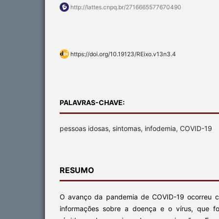
http://lattes.cnpq.br/2716665577670490
https://doi.org/10.19123/REixo.v13n3.4
PALAVRAS-CHAVE:
pessoas idosas, sintomas, infodemia, COVID-19
RESUMO
O avanço da pandemia de COVID-19 ocorreu c
informações sobre a doença e o vírus, que f