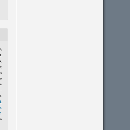
VA
L
,
e;
as
do
a
D-
p.
I:
m:
/
o