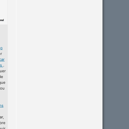
r
o
er
car
as
.
uer
de
que
 ou
ins
ar,
bre
buir