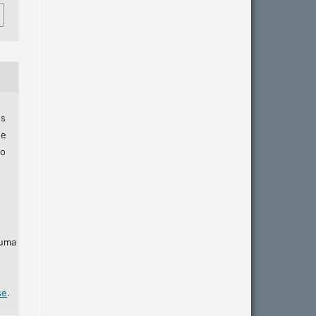
es
ne
zo
 uma
se
.