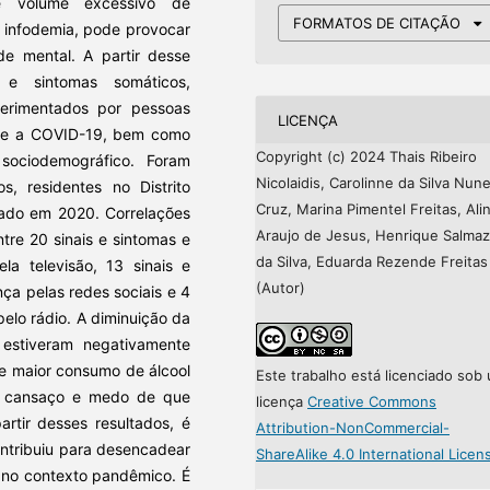
e volume excessivo de
FORMATOS DE CITAÇÃO
r infodemia, pode provocar
de mental. A partir desse
 e sintomas somáticos,
perimentados por pessoas
LICENÇA
obre a COVID-19, bem como
Copyright (c) 2024 Thais Ribeiro
 sociodemográfico. Foram
Nicolaidis, Carolinne da Silva Nun
, residentes no Distrito
Cruz, Marina Pimentel Freitas, Ali
lgado em 2020. Correlações
Araujo de Jesus, Henrique Salma
ntre 20 sinais e sintomas e
da Silva, Eduarda Rezende Freitas
a televisão, 13 sinais e
(Autor)
ça pelas redes sociais e 4
elo rádio. A diminuição da
estiveram negativamente
e maior consumo de álcool
Este trabalho está licenciado sob
e cansaço e medo de que
licença
Creative Commons
rtir desses resultados, é
Attribution-NonCommercial-
ontribuiu para desencadear
ShareAlike 4.0 International Licen
a no contexto pandêmico. É