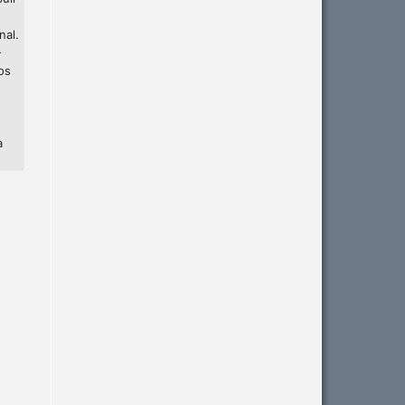
nal.
-
os
a