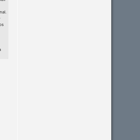
nal.
-
os
a