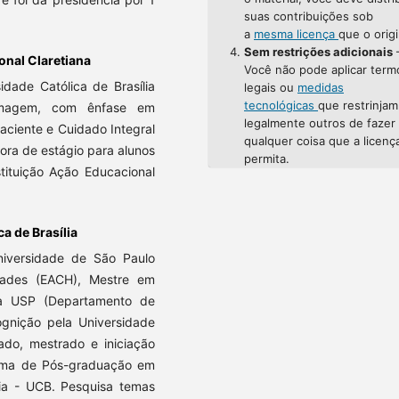
suas contribuições sob
a
mesma licença
que o origi
Sem restrições adicionais
onal Claretiana
Você não pode aplicar term
dade Católica de Brasília
legais ou
medidas
tecnológicas
que restrinjam
rmagem, com ênfase em
legalmente outros de fazer
ciente e Cuidado Integral
qualquer coisa que a licenç
ora de estágio para alunos
permita.
ituição Ação Educacional
a de Brasília
niversidade de São Paulo
dades (EACH), Mestre em
da USP (Departamento de
ognição pela Universidade
ado, mestrado e iniciação
rama de Pós-graduação em
lia - UCB. Pesquisa temas