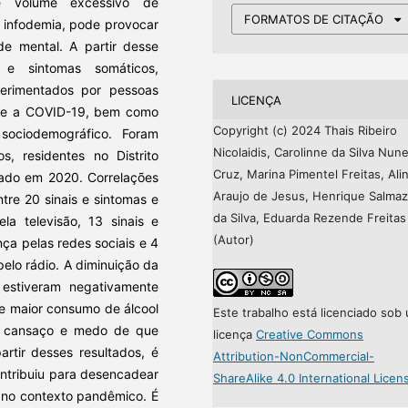
e volume excessivo de
FORMATOS DE CITAÇÃO
r infodemia, pode provocar
de mental. A partir desse
 e sintomas somáticos,
perimentados por pessoas
LICENÇA
obre a COVID-19, bem como
Copyright (c) 2024 Thais Ribeiro
 sociodemográfico. Foram
Nicolaidis, Carolinne da Silva Nun
, residentes no Distrito
Cruz, Marina Pimentel Freitas, Ali
lgado em 2020. Correlações
Araujo de Jesus, Henrique Salma
ntre 20 sinais e sintomas e
da Silva, Eduarda Rezende Freitas
a televisão, 13 sinais e
(Autor)
ça pelas redes sociais e 4
elo rádio. A diminuição da
estiveram negativamente
e maior consumo de álcool
Este trabalho está licenciado sob
e cansaço e medo de que
licença
Creative Commons
rtir desses resultados, é
Attribution-NonCommercial-
ontribuiu para desencadear
ShareAlike 4.0 International Licen
a no contexto pandêmico. É