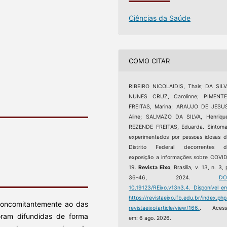
Ciências da Saúde
COMO CITAR
RIBEIRO NICOLAIDIS, Thais; DA SIL
NUNES CRUZ, Carolinne; PIMENTE
FREITAS, Marina; ARAUJO DE JESUS
Aline; SALMAZO DA SILVA, Henriqu
REZENDE FREITAS, Eduarda. Sintom
experimentados por pessoas idosas 
Distrito Federal decorrentes d
exposição a informações sobre COVI
19.
Revista Eixo
, Brasília, v. 13, n. 3, 
36–46, 2024.
DO
10.19123/REixo.v13n3.4.
Disponível e
https://revistaeixo.ifb.edu.br/index.php
oncomitantemente ao das
revistaeixo/article/view/166.
. Acess
oram difundidas de forma
em: 6 ago. 2026.