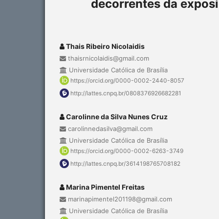
decorrentes da expos
Thais Ribeiro Nicolaidis
thaisrnicolaidis@gmail.com
Universidade Católica de Brasília
https://orcid.org/0000-0002-2440-8057
http://lattes.cnpq.br/0808376926682281
Carolinne da Silva Nunes Cruz
carolinnedasilva@gmail.com
Universidade Católica de Brasília
https://orcid.org/0000-0002-6263-3749
http://lattes.cnpq.br/3614198765708182
Marina Pimentel Freitas
marinapimentel201198@gmail.com
Universidade Católica de Brasília