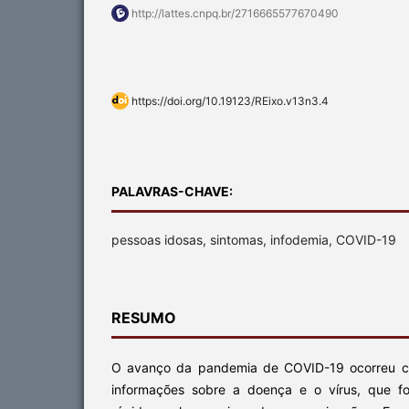
http://lattes.cnpq.br/2716665577670490
https://doi.org/10.19123/REixo.v13n3.4
PALAVRAS-CHAVE:
pessoas idosas, sintomas, infodemia, COVID-19
RESUMO
O avanço da pandemia de COVID-19 ocorreu c
informações sobre a doença e o vírus, que f