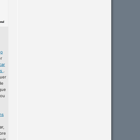
r
o
er
car
as
.
uer
de
que
 ou
ins
ar,
bre
buir