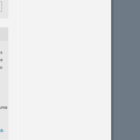
es
ne
zo
 uma
se
.