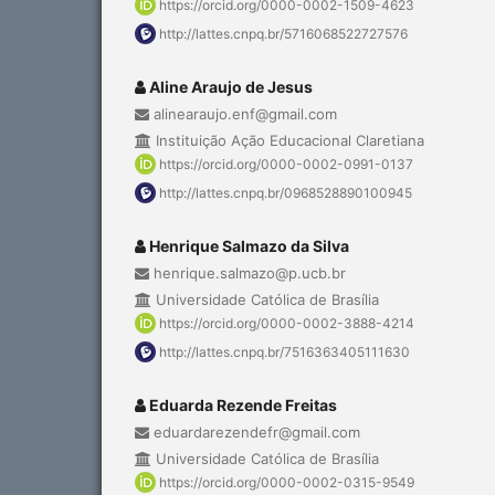
https://orcid.org/0000-0002-1509-4623
http://lattes.cnpq.br/5716068522727576
Aline Araujo de Jesus
alinearaujo.enf@gmail.com
Instituição Ação Educacional Claretiana
https://orcid.org/0000-0002-0991-0137
http://lattes.cnpq.br/0968528890100945
Henrique Salmazo da Silva
henrique.salmazo@p.ucb.br
Universidade Católica de Brasília
https://orcid.org/0000-0002-3888-4214
http://lattes.cnpq.br/7516363405111630
Eduarda Rezende Freitas
eduardarezendefr@gmail.com
Universidade Católica de Brasília
https://orcid.org/0000-0002-0315-9549