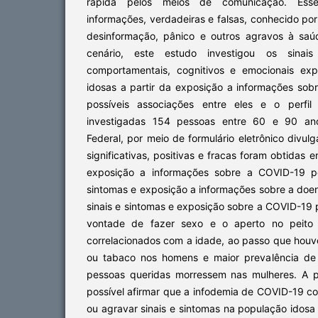
rápida pelos meios de comunicação. Ess
informações, verdadeiras e falsas, conhecido po
desinformação, pânico e outros agravos à saú
cenário, este estudo investigou os sinais
comportamentais, cognitivos e emocionais ex
idosas a partir da exposição a informações s
possíveis associações entre eles e o perfil
investigadas 154 pessoas entre 60 e 90 anos
Federal, por meio de formulário eletrônico divu
significativas, positivas e fracas foram obtidas e
exposição a informações sobre a COVID-19 pel
sintomas e exposição a informações sobre a doen
sinais e sintomas e exposição sobre a COVID-19 p
vontade de fazer sexo e o aperto no peito 
correlacionados com a idade, ao passo que houv
ou tabaco nos homens e maior prevalência d
pessoas queridas morressem nas mulheres. A pa
possível afirmar que a infodemia de COVID-19 c
ou agravar sinais e sintomas na população idos