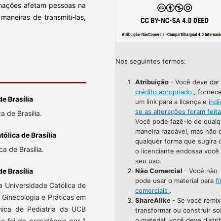
rmações afetam pessoas na
maneiras de transmiti-las,
Nos seguintes termos:
Atribuição
- Você deve da
crédito apropriado
, fornec
de Brasília
um link para a licença e
indi
se as alterações foram feit
 de Brasília.
Você pode fazê-lo de qualq
maneira razoável, mas não 
ólica de Brasília
qualquer forma que sugira 
a de Brasília.
o licenciante endossa você
seu uso.
Não Comercial
- Você não
e Brasília
pode usar o material para
f
 Universidade Católica de
comerciais
.
m Ginecologia e Práticas em
ShareAlike
- Se você remix
mica de Pediatria da UCB
transformar ou construir so
o material, você deve distri
e foi da presidência por 1