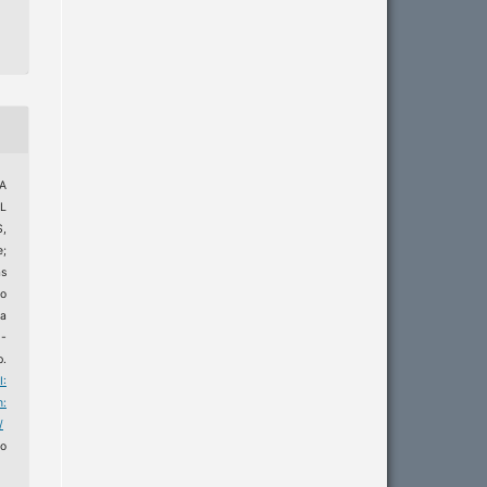
VA
L
,
e;
as
do
a
D-
p.
I:
m:
/
o