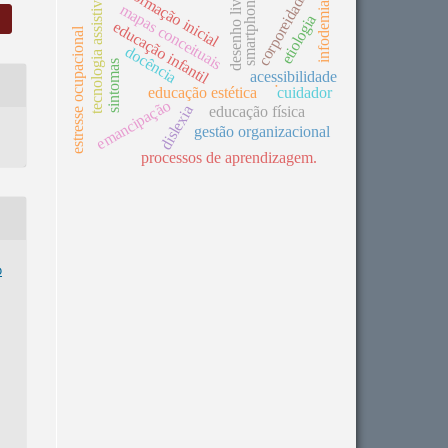
formação inicial
desenho livre
corporeidade
tecnologia assistiva
smartphone
infodemia
mapas conceituais
etiologia
educação infantil
estresse ocupacional
docência
sintomas
acessibilidade
.
educação estética
cuidador
emancipação
dislexia
educação física
gestão organizacional
processos de aprendizagem.
o