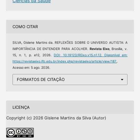
Ciências da Saúde
COMO CITAR
SILVA, Gislene Martins da. REFLEXÕES SOBRE O UNIVERSO AUTISTA: A
IMPORTÂNCIA DE ENTENDER PARA ACOLHER.
Revista Eixo
, Brasília, v.
15, n. 1, p. e12, 2026.
DOI: 10.19123/REixo.v15.n1.12.
Disponível em:
https://revistaeixo.ifb.edu.br/index.php/revistaeixo/article/view/187.
.
Acesso em: 5 ago. 2026.
FORMATOS DE CITAÇÃO
LICENÇA
Copyright (c) 2026 Gislene Martins da Silva (Autor)