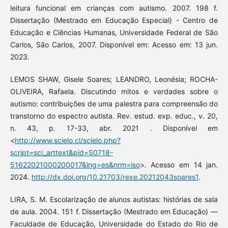
leitura funcional em crianças com autismo. 2007. 198 f.
Dissertação (Mestrado em Educação Especial) - Centro de
Educação e Ciências Humanas, Universidade Federal de São
Carlos, São Carlos, 2007. Disponível em: Acesso em: 13 jun.
2023.
LEMOS SHAW, Gisele Soares; LEANDRO, Leonésia; ROCHA-
OLIVEIRA, Rafaela. Discutindo mitos e verdades sobre o
autismo: contribuições de uma palestra para compreensão do
transtorno do espectro autista. Rev. estud. exp. educ., v. 20,
n. 43, p. 17-33, abr. 2021 . Disponível em
<
http://www.scielo.cl/scielo.php?
script=sci_arttext&pid=S0718-
51622021000200017&lng=es&nrm=iso
>. Acesso em 14 jan.
2024.
http://dx.doi.org/10.21703/rexe.20212043soares1
.
LIRA, S. M. Escolarização de alunos autistas: histórias de sala
de aula. 2004. 151 f. Dissertação (Mestrado em Educação) —
Faculdade de Educação, Universidade do Estado do Rio de