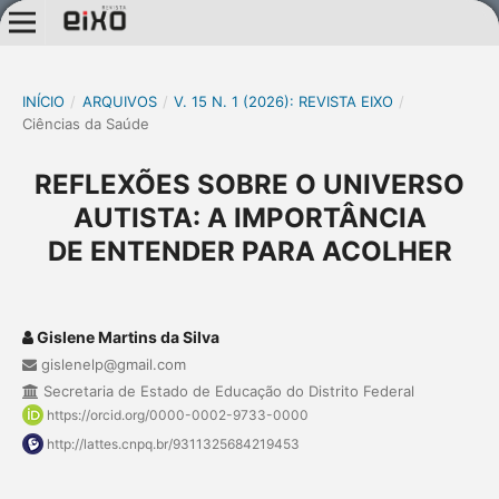
INÍCIO
/
ARQUIVOS
/
V. 15 N. 1 (2026): REVISTA EIXO
/
Ciências da Saúde
REFLEXÕES SOBRE O UNIVERSO
AUTISTA: A IMPORTÂNCIA
DE ENTENDER PARA ACOLHER
Gislene Martins da Silva
gislenelp@gmail.com
Secretaria de Estado de Educação do Distrito Federal
https://orcid.org/0000-0002-9733-0000
http://lattes.cnpq.br/9311325684219453