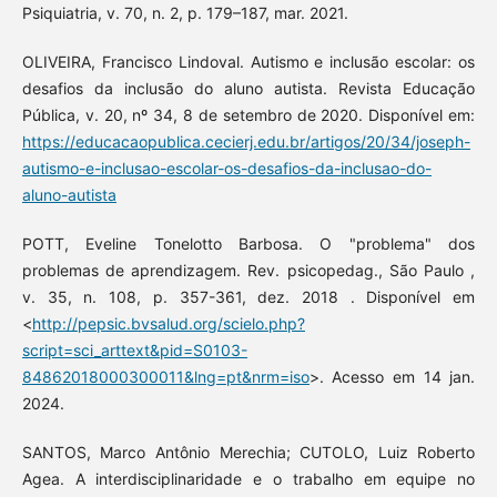
Psiquiatria, v. 70, n. 2, p. 179–187, mar. 2021.
OLIVEIRA, Francisco Lindoval. Autismo e inclusão escolar: os
desafios da inclusão do aluno autista. Revista Educação
Pública, v. 20, nº 34, 8 de setembro de 2020. Disponível em:
https://educacaopublica.cecierj.edu.br/artigos/20/34/joseph-
autismo-e-inclusao-escolar-os-desafios-da-inclusao-do-
aluno-autista
POTT, Eveline Tonelotto Barbosa. O "problema" dos
problemas de aprendizagem. Rev. psicopedag., São Paulo ,
v. 35, n. 108, p. 357-361, dez. 2018 . Disponível em
<
http://pepsic.bvsalud.org/scielo.php?
script=sci_arttext&pid=S0103-
84862018000300011&lng=pt&nrm=iso
>. Acesso em 14 jan.
2024.
SANTOS, Marco Antônio Merechia; CUTOLO, Luiz Roberto
Agea. A interdisciplinaridade e o trabalho em equipe no