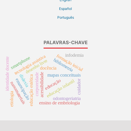
Español
Português
PALAVRAS-CHAVE
infodemia
formação inicial
tecnologia assistiva
smartphone
identidade docente
bibliometria
desenho livre
docência
acessibilidade
corporeidade
mapas conceituais
dislexia
educação estética
emancipação
educação
cuidador
educação infantil
nanomateriais
etiologia
.
odontogeriatria
ensino de embriologia