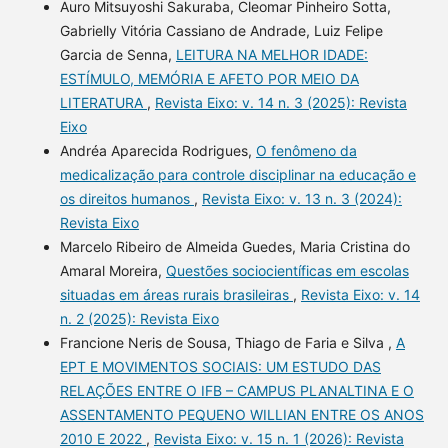
Auro Mitsuyoshi Sakuraba, Cleomar Pinheiro Sotta,
Gabrielly Vitória Cassiano de Andrade, Luiz Felipe
Garcia de Senna,
LEITURA NA MELHOR IDADE:
ESTÍMULO, MEMÓRIA E AFETO POR MEIO DA
LITERATURA
,
Revista Eixo: v. 14 n. 3 (2025): Revista
Eixo
Andréa Aparecida Rodrigues,
O fenômeno da
medicalização para controle disciplinar na educação e
os direitos humanos
,
Revista Eixo: v. 13 n. 3 (2024):
Revista Eixo
Marcelo Ribeiro de Almeida Guedes, Maria Cristina do
Amaral Moreira,
Questões sociocientíficas em escolas
situadas em áreas rurais brasileiras
,
Revista Eixo: v. 14
n. 2 (2025): Revista Eixo
Francione Neris de Sousa, Thiago de Faria e Silva ,
A
EPT E MOVIMENTOS SOCIAIS: UM ESTUDO DAS
RELAÇÕES ENTRE O IFB – CAMPUS PLANALTINA E O
ASSENTAMENTO PEQUENO WILLIAN ENTRE OS ANOS
2010 E 2022
,
Revista Eixo: v. 15 n. 1 (2026): Revista