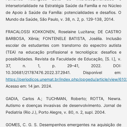
intersetorialidade na Estratégia Saúde da Família e no Núcleo
de Apoio à Saúde da Família: potencialidades e desafios. O
Mundo da Saúde, São Paulo, v. 38, n. 2, p. 129-138, 2014.
FRACALOSSI KOKKONEN, Roselaine Luzitana; DE CASTRO
BARBOSA, Xênia; FONTENELE BATISTA, Josélia. Inclusão
escolar de estudantes com transtorno do espectro autista
(TEA) na educação profissional e tecnológica: desafios e
possibilidades. Revista da Faculdade de Educação, [S. l.], v.
37, n. 1, p. 29–41, 2022. DOI:
10.30681/21787476.2022.37.2941. Disponível em:
https://periodicos.unemat.br/index.php/ppgedu/article/view/610
Acesso em: 14 jan. 2024.
GADIA, Carlos A.; TUCHMAN, Roberto; ROTTA, Newra.
Autismo e doenças invasivas de desenvolvimento. Jornal de
Pediatria (Rio J.), Porto Alegre, v. 80, n. 2, supl. 2004.
GOMES, C. G. S. Desempenhos emergentes na aquisição de