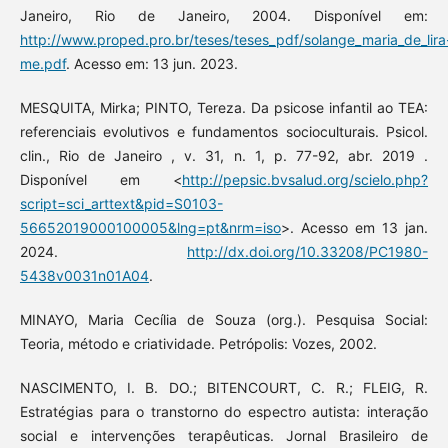
Janeiro, Rio de Janeiro, 2004. Disponível em:
http://www.proped.pro.br/teses/teses_pdf/solange_maria_de_lira
me.pdf
. Acesso em: 13 jun. 2023.
MESQUITA, Mirka; PINTO, Tereza. Da psicose infantil ao TEA:
referenciais evolutivos e fundamentos socioculturais. Psicol.
clin., Rio de Janeiro , v. 31, n. 1, p. 77-92, abr. 2019 .
Disponível em <
http://pepsic.bvsalud.org/scielo.php?
script=sci_arttext&pid=S0103-
56652019000100005&lng=pt&nrm=iso
>. Acesso em 13 jan.
2024.
http://dx.doi.org/10.33208/PC1980-
5438v0031n01A04
.
MINAYO, Maria Cecília de Souza (org.). Pesquisa Social:
Teoria, método e criatividade. Petrópolis: Vozes, 2002.
NASCIMENTO, I. B. DO.; BITENCOURT, C. R.; FLEIG, R.
Estratégias para o transtorno do espectro autista: interação
social e intervenções terapêuticas. Jornal Brasileiro de