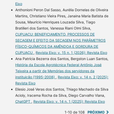
Eixo
Anthonioni Peron Dal Sasso, Aurélia Dornelas de Oliveira
Martins, Christiano Vieira Pires, Janaina Maria Batista de
Sousa, Maurício Henriques Louzada Silva, Tiago
Bratilieri dos Santos, Vanessa Riani Olmi Silva,
CUPUAÇU: BENEFICIAMENTO, PROCESSOS DE
SECAGEM E EFEITO DA SECAGEM NOS PARÂMETROS
FÍSICO-QUÍMICOS DA AMÊNDOA E GORDURA DE
CUPUAÇU
,
Revista Eixo: v. 15 n. 1 (2026): Revista Eixo
Ana Patrícia Bezerra dos Santos, Bergston Luan Santos,
História da Escola Agrotécnica Federal Antônio José
Teixeira a partir de Memórias dos servidores da
instituição (1995-2008)
,
Revista Eixo: v. 14 n. 2 (2025):
Revista Eixo
Eliesio José Veras dos Santos, Thiago Machado da Silva
Acioly, Iracema Rocha da Silva, Diego Carvalho Viana,
ChatGPT
,
Revista Eixo: v. 14 n. 1 (2025): Revista Eixo
1-10 de 108
PRÓXIMO