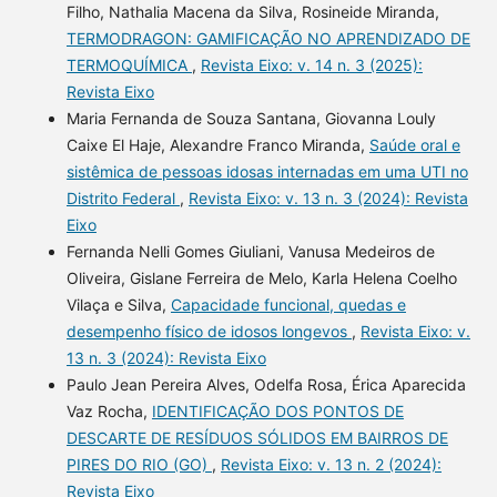
Filho, Nathalia Macena da Silva, Rosineide Miranda,
TERMODRAGON: GAMIFICAÇÃO NO APRENDIZADO DE
TERMOQUÍMICA
,
Revista Eixo: v. 14 n. 3 (2025):
Revista Eixo
Maria Fernanda de Souza Santana, Giovanna Louly
Caixe El Haje, Alexandre Franco Miranda,
Saúde oral e
sistêmica de pessoas idosas internadas em uma UTI no
Distrito Federal
,
Revista Eixo: v. 13 n. 3 (2024): Revista
Eixo
Fernanda Nelli Gomes Giuliani, Vanusa Medeiros de
Oliveira, Gislane Ferreira de Melo, Karla Helena Coelho
Vilaça e Silva,
Capacidade funcional, quedas e
desempenho físico de idosos longevos
,
Revista Eixo: v.
13 n. 3 (2024): Revista Eixo
Paulo Jean Pereira Alves, Odelfa Rosa, Érica Aparecida
Vaz Rocha,
IDENTIFICAÇÃO DOS PONTOS DE
DESCARTE DE RESÍDUOS SÓLIDOS EM BAIRROS DE
PIRES DO RIO (GO)
,
Revista Eixo: v. 13 n. 2 (2024):
Revista Eixo