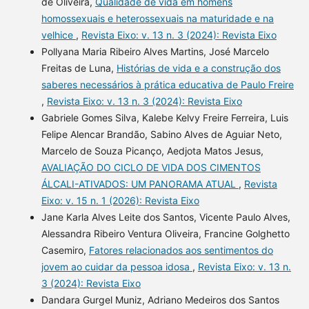
de Oliveira,
Qualidade de vida em homens
homossexuais e heterossexuais na maturidade e na
velhice
,
Revista Eixo: v. 13 n. 3 (2024): Revista Eixo
Pollyana Maria Ribeiro Alves Martins, José Marcelo
Freitas de Luna,
Histórias de vida e a construção dos
saberes necessários à prática educativa de Paulo Freire
,
Revista Eixo: v. 13 n. 3 (2024): Revista Eixo
Gabriele Gomes Silva, Kalebe Kelvy Freire Ferreira, Luis
Felipe Alencar Brandão, Sabino Alves de Aguiar Neto,
Marcelo de Souza Picanço, Aedjota Matos Jesus,
AVALIAÇÃO DO CICLO DE VIDA DOS CIMENTOS
ÁLCALI-ATIVADOS: UM PANORAMA ATUAL
,
Revista
Eixo: v. 15 n. 1 (2026): Revista Eixo
Jane Karla Alves Leite dos Santos, Vicente Paulo Alves,
Alessandra Ribeiro Ventura Oliveira, Francine Golghetto
Casemiro,
Fatores relacionados aos sentimentos do
jovem ao cuidar da pessoa idosa
,
Revista Eixo: v. 13 n.
3 (2024): Revista Eixo
Dandara Gurgel Muniz, Adriano Medeiros dos Santos