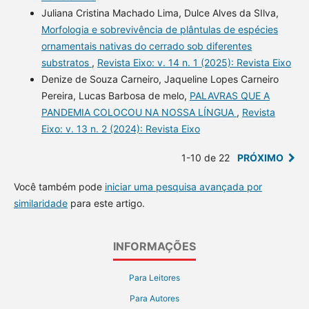
Juliana Cristina Machado Lima, Dulce Alves da SIlva,
Morfologia e sobrevivência de plântulas de espécies
ornamentais nativas do cerrado sob diferentes
substratos
,
Revista Eixo: v. 14 n. 1 (2025): Revista Eixo
Denize de Souza Carneiro, Jaqueline Lopes Carneiro
Pereira, Lucas Barbosa de melo,
PALAVRAS QUE A
PANDEMIA COLOCOU NA NOSSA LÍNGUA
,
Revista
Eixo: v. 13 n. 2 (2024): Revista Eixo
1-10 de 22
PRÓXIMO
Você também pode
iniciar uma pesquisa avançada por
similaridade
para este artigo.
INFORMAÇÕES
Para Leitores
Para Autores