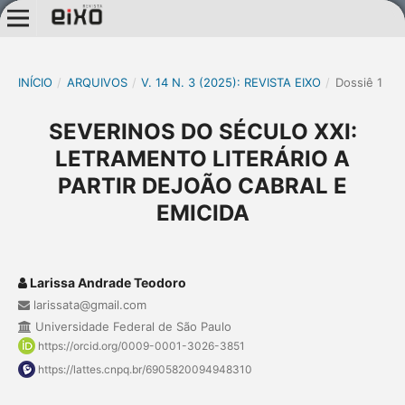
INÍCIO
/
ARQUIVOS
/
V. 14 N. 3 (2025): REVISTA EIXO
/
Dossiê 1
SEVERINOS DO SÉCULO XXI:
LETRAMENTO LITERÁRIO A
PARTIR DEJOÃO CABRAL E
EMICIDA
Larissa Andrade Teodoro
larissata@gmail.com
Universidade Federal de São Paulo
https://orcid.org/0009-0001-3026-3851
https://lattes.cnpq.br/6905820094948310