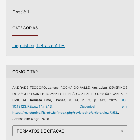
Dossiê 1
CATEGORIAS
Linguística, Letras e Artes
COMO CITAR
ANDRADE TEODORO, Larissa; ROCHA DO VALLE, Ana Luiza. SEVERINOS
DO SÉCULO XXI: LETRAMENTO LITERÁRIO A PARTIR DEJOÃO CABRAL E
EMICIDA.
Revista Eixo
, Brasília, v. 14, n. 3, p. e13, 2025.
DOI:
10.19123/REixo.v14.n3.13.
Disponível em:
https://revistaeixo.ifb.edu.br/index.php/revistaeixo/article/view/353.
.
Acesso em: 8 ago. 2026.
FORMATOS DE CITAÇÃO