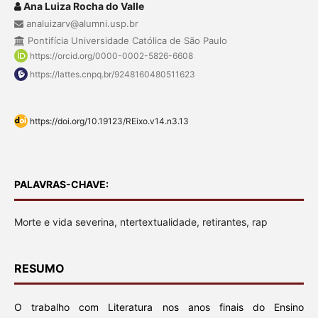
Ana Luiza Rocha do Valle
analuizarv@alumni.usp.br
Pontifícia Universidade Católica de São Paulo
https://orcid.org/0000-0002-5826-6608
https://lattes.cnpq.br/9248160480511623
https://doi.org/10.19123/REixo.v14.n3.13
PALAVRAS-CHAVE:
Morte e vida severina, ntertextualidade, retirantes, rap
RESUMO
O trabalho com Literatura nos anos finais do Ensino