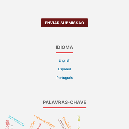
ENVIAR SUBMISSÃO
IDIOMA
English
Español
Português
PALAVRAS-CHAVE
corporeidade
infodemia
cuidador
educação