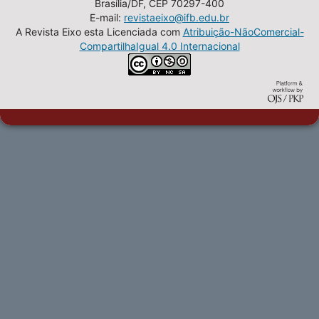
Brasília/DF, CEP 70297-400
E-mail:
revistaeixo@ifb.edu.br
A Revista Eixo esta Licenciada com
Atribuição-NãoComercial-
CompartilhaIgual 4.0 Internacional