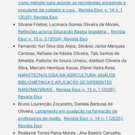
como método para acionar as tecnologias ancestrais e
populares de cuidado e cura
,
Revista Eixo: v. 14 n. 1
(2025): Revista Eixo
Silvane Friebel, Lucimara Gomes Oliveira de Morais,
Reflexões acerca Educação Básica brasileira:
,
Revista
Eixo: v. 13 n. 3 (2024): Revista Eixo
Fernando Yuri Silva dos Anjos, Silvânio Júnior Marques
Cardoso, Rafaela de Kássia Oliveira, Taís Santos de
Almeida, Palloma de Souza Umezu, Atailson Oliveira da
Silva, Marcelo Henrique Sousa, Eliane Vieira Rosa,
NANOTECNOLOGIA NA AGRICULTURA: ANÁLISE
BIBLIOMÉTRICA E APLICAÇÃO DE DIFERENTES
NANOMATERIAIS
,
Revista Eixo: v. 15 n. 1 (2026):
Revista Eixo
Bruna Lourenção Zocaratto, Daniela Barbosa de
Oliveira,
Letramento em avaliação na formação de
professores de inglês
,
Revista Eixo: v. 14 n. 1 (2025):
Revista Eixo
Roslayne Torres Paiva Morais , Ana Beatriz Carvalho