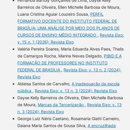
Fernanda Bartoly Gonçalves de Lima, Dayse Kelly
Barreiros de Oliveira, Ellen Michelle Barbosa de Moura,
Luana Cristina Aguiar Louzeiro Sousa,
PERFIL
FORMATIVO DOCENTE DO INSTITUTO FEDERAL DE
BRASÍLIA: UMA ANÁLISE POR MEIO DOS PLANOS DE
CURSOS DE ENSINO MÉDIO INTEGRADO
,
Revista Eixo:
v. 15 n. 1 (2026): Revista Eixo
Valéria Pereira Soares, Maria Eduarda Alves Paes, Thalis
de Camargos Rocha, Marina Neves Delgado,
PIBID E A
FORMAÇÃO DE PROFESSORES NO INSTITUTO
FEDERAL DE BRASÍLIA
,
Revista Eixo: v. 13 n. 2 (2024):
Revista Eixo
Aldeisa Santos de Carvalho,
A inadequação da escola
pública
,
Revista Eixo: v. 13 n. 3 (2024): Revista Eixo
Dayse Kelly Barreiros de Oliveira, Ellen Michelle Barbosa
de Moura,
Marcas da Tercerização
,
Revista Eixo: v. 13
n. 3 (2024): Revista Eixo
George Luiz Néris Caetano, Rosamaria Giatti Carneiro,
Daiana Maria Santos de Sousa Silva,
A encruzilhada