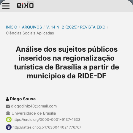
INÍCIO
/
ARQUIVOS
/
V. 14 N. 2 (2025): REVISTA EIXO
/
Ciências Sociais Aplicadas
Análise dos sujeitos públicos
inseridos na regionalização
turística de Brasília a partir de
municípios da RIDE-DF
Diogo Sousa
diogodiniz40@gmail.com
Universidade de Brasília
https://orcid.org/0000-0001-9137-1533
http://lattes.cnpq.br/7630044024776767