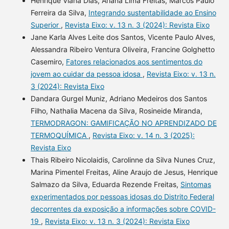
Henrique Viana Dias, Ariana Lima Freitas, Marcos Paulo
Ferreira da Silva,
Integrando sustentabilidade ao Ensino
Superior
,
Revista Eixo: v. 13 n. 3 (2024): Revista Eixo
Jane Karla Alves Leite dos Santos, Vicente Paulo Alves,
Alessandra Ribeiro Ventura Oliveira, Francine Golghetto
Casemiro,
Fatores relacionados aos sentimentos do
jovem ao cuidar da pessoa idosa
,
Revista Eixo: v. 13 n.
3 (2024): Revista Eixo
Dandara Gurgel Muniz, Adriano Medeiros dos Santos
Filho, Nathalia Macena da Silva, Rosineide Miranda,
TERMODRAGON: GAMIFICAÇÃO NO APRENDIZADO DE
TERMOQUÍMICA
,
Revista Eixo: v. 14 n. 3 (2025):
Revista Eixo
Thais Ribeiro Nicolaidis, Carolinne da Silva Nunes Cruz,
Marina Pimentel Freitas, Aline Araujo de Jesus, Henrique
Salmazo da Silva, Eduarda Rezende Freitas,
Sintomas
experimentados por pessoas idosas do Distrito Federal
decorrentes da exposição a informações sobre COVID-
19
,
Revista Eixo: v. 13 n. 3 (2024): Revista Eixo