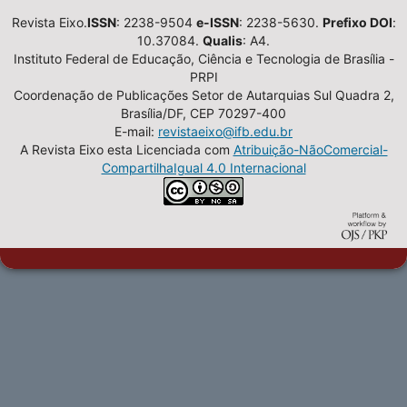
Revista Eixo.
ISSN
: 2238-9504
e-ISSN
: 2238-5630.
Prefixo DOI
:
10.37084.
Qualis
: A4.
Instituto Federal de Educação, Ciência e Tecnologia de Brasília -
PRPI
Coordenação de Publicações Setor de Autarquias Sul Quadra 2,
Brasília/DF, CEP 70297-400
E-mail:
revistaeixo@ifb.edu.br
A Revista Eixo esta Licenciada com
Atribuição-NãoComercial-
CompartilhaIgual 4.0 Internacional