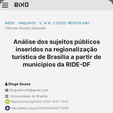
INÍCIO
/
ARQUIVOS
/
V. 14 N. 2 (2025): REVISTA EIXO
/
Ciências Sociais Aplicadas
Análise dos sujeitos públicos
inseridos na regionalização
turística de Brasília a partir de
municípios da RIDE-DF
Diogo Sousa
diogodiniz40@gmail.com
Universidade de Brasília
https://orcid.org/0000-0001-9137-1533
http://lattes.cnpq.br/7630044024776767