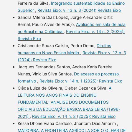
Ferreira da Silva,
Integrando sustentabilidade ao Ensino
Superior
,
Revista Eixo: v. 13 n. 3 (2024): Revista Eixo
Sandra Milena Díaz López, Jorge Alexander Ortiz
Bernal, Paulo Alves de Araújo,
Avaliação em sala de aula
no Brasil e na Colômbia
,
Revista Eixo: v. 14 n. 2 (2025):
Revista Eixo
Cristiano de Souza Calisto, Pedro Demo,
Direitos
humanos no Novo Ensino Médio
,
Revista Eixo: v. 13 n. 3
(2024): Revista Eixo
Jacques Fernandes Santos, Andrea Karla Ferreira
Nunes, Vinicius Silva Santos,
Do acesso ao processo
formativo
,
Revista Eixo: v. 14 n. 1 (2025): Revista Eixo
Clêda Luiza de Oliveira, Cleber Cezar da Silva,
A
LEITURA NOS ANOS FINAIS DO ENSINO
FUNDAMENTAL: ANÁLISE DOS DOCUMENTOS
OFICIAIS DA EDUCAÇÃO BÁSICA BRASILEIRA (1996-
2021)
,
Revista Eixo: v. 14 n. 3 (2025): Revista Eixo
Kesse Dhone Viana Cardoso, Jhontam Dias Amorim ,
MATOPIBA: A FRONTEIRA AGRÍCOLA SOB O OLHAR DE