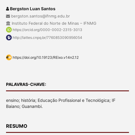
Bergston Luan Santos
bergston.santos@ifnmg.edu.br
Instituto Federal do Norte de Minas – IFNMG
https://orcid.org/0000-0002-2315-3013
http://lattes.cnpq.br/7760853090956054
https://doi.org/10.19123/REixo.v14n2.12
PALAVRAS-CHAVE:
ensino; história; Educação Profissional e Tecnológica; IF
Baiano; Guanambi.
RESUMO