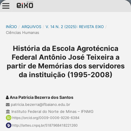
INÍCIO
/
ARQUIVOS
/
V. 14 N. 2 (2025): REVISTA EIXO
/
Ciências Humanas
História da Escola Agrotécnica
Federal Antônio José Teixeira a
partir de Memórias dos servidores
da instituição (1995-2008)
Ana Patrícia Bezerra dos Santos
patricia.bezerra@ifbaiano.edu.br
Instituto Federal do Norte de Minas – IFNMG
https://orcid.org/0009-0006-9226-6384
http://lattes.cnpq.br/5187968418221260