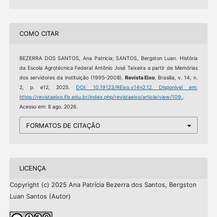
COMO CITAR
BEZERRA DOS SANTOS, Ana Patrícia; SANTOS, Bergston Luan. História
da Escola Agrotécnica Federal Antônio José Teixeira a partir de Memórias
dos servidores da instituição (1995-2008).
Revista Eixo
, Brasília, v. 14, n.
2, p. e12, 2025.
DOI: 10.19123/REixo.v14n2.12.
Disponível em:
https://revistaeixo.ifb.edu.br/index.php/revistaeixo/article/view/109.
.
Acesso em: 8 ago. 2026.
FORMATOS DE CITAÇÃO
LICENÇA
Copyright (c) 2025 Ana Patrícia Bezerra dos Santos, Bergston
Luan Santos (Autor)