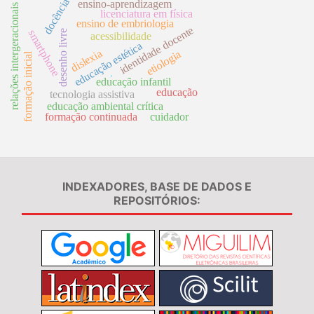
docência
ensino-aprendizagem
relações intergeracionais
licenciatura em física
ensino de embriologia
identidade docente
smartphone
desenho livre
acessibilidade
educação estética
dislexia
etiologia
formação inicial
.
educação infantil
educação
tecnologia assistiva
educação ambiental crítica
formação continuada
cuidador
INDEXADORES, BASE DE DADOS E
REPOSITÓRIOS: