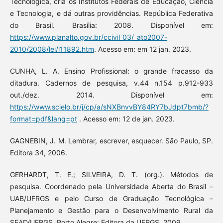
Tecnológica, cria os Institutos Federais de Educação, Ciência
e Tecnologia, e dá outras providências. República Federativa
do Brasil. Brasília: 2008. Disponível em:
https://www.planalto.gov.br/ccivil_03/_ato2007-
2010/2008/lei/l11892.htm
. Acesso em: em 12 jan. 2023.
CUNHA, L. A. Ensino Profissional: o grande fracasso da
ditadura. Cadernos de pesquisa, v.44 n.154 p.912-933
out./dez. 2014. Disponível em:
https://www.scielo.br/j/cp/a/sNXBnvvBY84RY7bJdpt7bmb/?
format=pdf&lang=pt
. Acesso em: 12 de jan. 2023.
GAGNEBIN, J. M. Lembrar, escrever, esquecer. São Paulo, SP.
Editora 34, 2006.
GERHARDT, T. E.; SILVEIRA, D. T. (org.). Métodos de
pesquisa. Coordenado pela Universidade Aberta do Brasil –
UAB/UFRGS e pelo Curso de Graduação Tecnológica –
Planejamento e Gestão para o Desenvolvimento Rural da
SEAD/UFRGS. Porto Alegre: Editora da UFRGS, 2009.