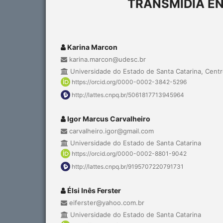
TRANSMÍDIA EN
Karina Marcon
karina.marcon@udesc.br
Universidade do Estado de Santa Catarina, Centr
https://orcid.org/0000-0002-3842-5296
http://lattes.cnpq.br/5061817713945964
Igor Marcus Carvalheiro
carvalheiro.igor@gmail.com
Universidade do Estado de Santa Catarina
https://orcid.org/0000-0002-8801-9042
http://lattes.cnpq.br/9195707220791731
Élsi Inês Ferster
eiferster@yahoo.com.br
Universidade do Estado de Santa Catarina