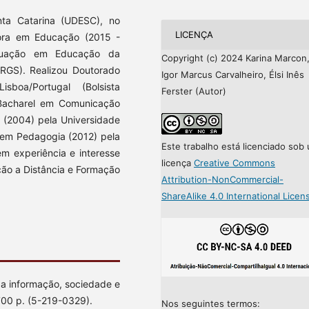
ta Catarina (UDESC), no
LICENÇA
ora em Educação (2015 -
duação em Educação da
Copyright (c) 2024 Karina Marcon
FRGS). Realizou Doutorado
Igor Marcus Carvalheiro, Élsi Inês
boa/Portugal (Bolsista
Ferster (Autor)
Bacharel em Comunicação
a (2004) pela Universidade
 em Pedagogia (2012) pela
Este trabalho está licenciado sob
m experiência e interesse
licença
Creative Commons
ção a Distância e Formação
Attribution-NonCommercial-
ShareAlike 4.0 International Licen
a informação, sociedade e
 700 p. (5-219-0329).
Nos seguintes termos: