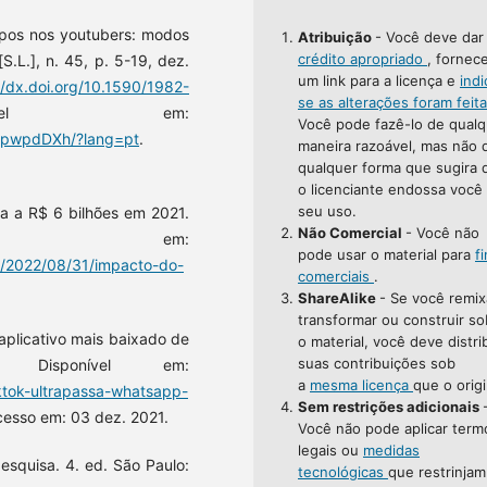
ipos nos youtubers: modos
Atribuição
- Você deve da
crédito apropriado
, fornec
[S.L.], n. 45, p. 5-19, dez.
um link para a licença e
indi
//dx.doi.org/10.1590/1982-
se as alterações foram feit
ível em:
Você pode fazê-lo de qualq
drpwpdDXh/?lang=pt
.
maneira razoável, mas não 
qualquer forma que sugira 
o licenciante endossa você
seu uso.
ga a R$ 6 bilhões em 2021.
Não Comercial
- Você não
vel em:
pode usar o material para
f
/2022/08/31/impacto-do-
comerciais
.
.
ShareAlike
- Se você remix
transformar ou construir so
aplicativo mais baixado de
o material, você deve distri
suas contribuições sob
 Disponível em:
a
mesma licença
que o origi
ktok-ultrapassa-whatsapp-
Sem restrições adicionais
cesso em: 03 dez. 2021.
Você não pode aplicar term
legais ou
medidas
esquisa. 4. ed. São Paulo:
tecnológicas
que restrinjam