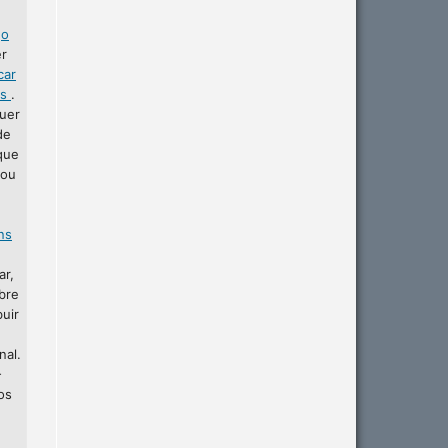
r
o
er
car
as
.
uer
de
que
 ou
ins
ar,
bre
buir
nal.
-
os