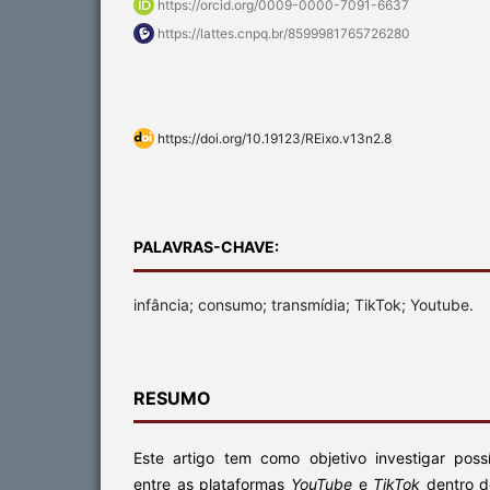
https://orcid.org/0009-0000-7091-6637
https://lattes.cnpq.br/8599981765726280
https://doi.org/10.19123/REixo.v13n2.8
PALAVRAS-CHAVE:
infância; consumo; transmídia; TikTok; Youtube.
RESUMO
Este artigo tem como objetivo investigar possí
entre as plataformas
YouTube
e
TikTok
dentro d