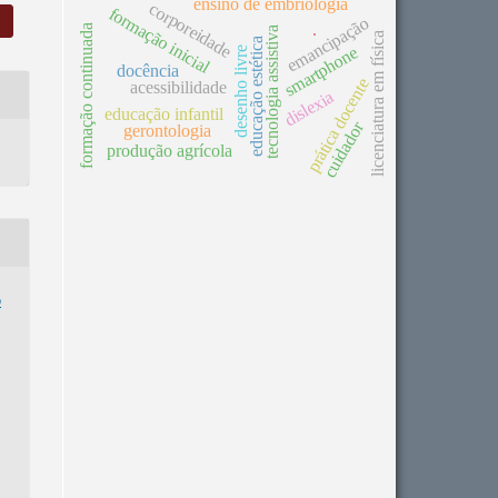
ensino de embriologia
corporeidade
formação inicial
emancipação
formação continuada
tecnologia assistiva
licenciatura em física
.
educação estética
smartphone
desenho livre
docência
prática docente
acessibilidade
dislexia
educação infantil
cuidador
gerontologia
produção agrícola
o