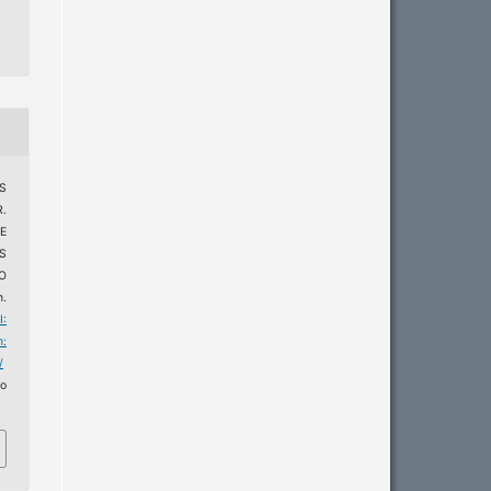
S
.
E
S
O
n.
I:
m:
/
o