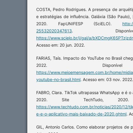
COSTA, Pedro Rodrigues. A presença de arquét
e estratégias de influência. Galáxia (São Paulo), 
2020. FapUNIFESP (SciELO).
http:
25532020347613
. Dispon
https://www.scielo.br/j/gal/a/bXDCmgK6SPTzjz
Acesso em: 20 jun. 2022.
FARIAS, Taís. Impacto do YouTube no Brasil che
2022. Disponí
https://www.meioemensagem.com.br/home/midia
youtube-no-brasil.html
. Acesso em: 03 nov. 2022
FABRO, Clara. TikTok ultrapassa WhatsApp e é o 
2020. Site TechTudo, 2020.
https://www.techtudo.com.br/noticias/2020/12/ti
e-e-o-aplicativo-mais-baixado-de-2020.ghtml
. A
GIL, Antonio Carlos. Como elaborar projetos de p