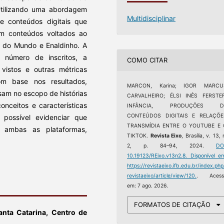
. Utilizando uma abordagem
Multidisciplinar
de conteúdos digitais que
m conteúdos voltados ao
al do Mundo e Enaldinho. A
 número de inscritos, a
COMO CITAR
vistos e outras métricas
om base nos resultados,
MARCON, Karina; IGOR MARCU
sam no escopo de histórias
CARVALHEIRO; ÉLSI INÊS FERSTER
onceitos e características
INFÂNCIA, PRODUÇÕES D
CONTEÚDOS DIGITAIS E RELAÇÕE
 possível evidenciar que
TRANSMÍDIA ENTRE O YOUTUBE E 
ambas as plataformas,
TIKTOK.
Revista Eixo
, Brasília, v. 13, 
2, p. 84–94, 2024.
DO
10.19123/REixo.v13n2.8.
Disponível e
https://revistaeixo.ifb.edu.br/index.php
revistaeixo/article/view/120.
. Acess
em: 7 ago. 2026.
FORMATOS DE CITAÇÃO
nta Catarina, Centro de