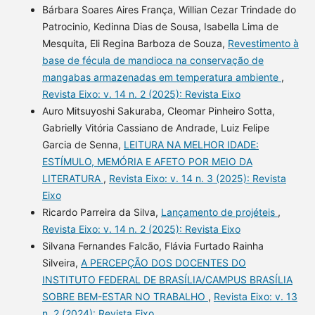
Bárbara Soares Aires França, Willian Cezar Trindade do
Patrocinio, Kedinna Dias de Sousa, Isabella Lima de
Mesquita, Eli Regina Barboza de Souza,
Revestimento à
base de fécula de mandioca na conservação de
mangabas armazenadas em temperatura ambiente
,
Revista Eixo: v. 14 n. 2 (2025): Revista Eixo
Auro Mitsuyoshi Sakuraba, Cleomar Pinheiro Sotta,
Gabrielly Vitória Cassiano de Andrade, Luiz Felipe
Garcia de Senna,
LEITURA NA MELHOR IDADE:
ESTÍMULO, MEMÓRIA E AFETO POR MEIO DA
LITERATURA
,
Revista Eixo: v. 14 n. 3 (2025): Revista
Eixo
Ricardo Parreira da Silva,
Lançamento de projéteis
,
Revista Eixo: v. 14 n. 2 (2025): Revista Eixo
Silvana Fernandes Falcão, Flávia Furtado Rainha
Silveira,
A PERCEPÇÃO DOS DOCENTES DO
INSTITUTO FEDERAL DE BRASÍLIA/CAMPUS BRASÍLIA
SOBRE BEM-ESTAR NO TRABALHO
,
Revista Eixo: v. 13
n. 2 (2024): Revista Eixo