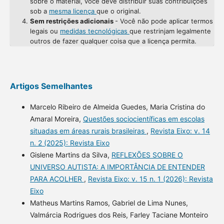
sobre o material, você deve distribuir suas contribuições
sob a
mesma licença
que o original.
Sem restrições adicionais
- Você não pode aplicar termos
legais ou
medidas tecnológicas
que restrinjam legalmente
outros de fazer qualquer coisa que a licença permita.
Artigos Semelhantes
Marcelo Ribeiro de Almeida Guedes, Maria Cristina do
Amaral Moreira,
Questões sociocientíficas em escolas
situadas em áreas rurais brasileiras
,
Revista Eixo: v. 14
n. 2 (2025): Revista Eixo
Gislene Martins da Silva,
REFLEXÕES SOBRE O
UNIVERSO AUTISTA: A IMPORTÂNCIA DE ENTENDER
PARA ACOLHER
,
Revista Eixo: v. 15 n. 1 (2026): Revista
Eixo
Matheus Martins Ramos, Gabriel de Lima Nunes,
Valmárcia Rodrigues dos Reis, Farley Taciane Monteiro