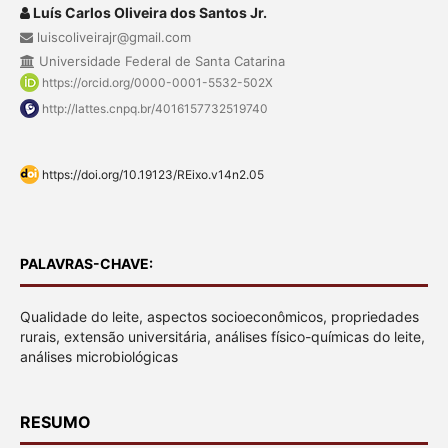
Luís Carlos Oliveira dos Santos Jr.
luiscoliveirajr@gmail.com
Universidade Federal de Santa Catarina
https://orcid.org/0000-0001-5532-502X
http://lattes.cnpq.br/4016157732519740
https://doi.org/10.19123/REixo.v14n2.05
PALAVRAS-CHAVE:
Qualidade do leite, aspectos socioeconômicos, propriedades
rurais, extensão universitária, análises físico-químicas do leite,
análises microbiológicas
RESUMO