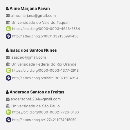
Aline Marjana Pavan
aline.marjana@gmail.com
Universidade do Vale do Taquari
https://orcid.org/0000-0003-4646-5834
http://lattes.cnpq.br/0811332135994458
Isaac dos Santos Nunes
isaaceq@gmail.com
Universidade Federal do Rio Grande
https://orcid.org/0000-0003-1377-2918
http://lattes.cnpq.br/6592130971504394
Anderson Santos de Freitas
andersonsf.234@gmail.com
Universidade de São Paulo
https://orcid.org/0000-0002-7726-0180
http://lattes.cnpq.br/1274211974915959