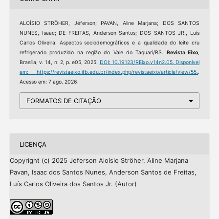
ALOÍSIO STRÖHER, Jéferson; PAVAN, Aline Marjana; DOS SANTOS
NUNES, Isaac; DE FREITAS, Anderson Santos; DOS SANTOS JR., Luís
Carlos Oliveira. Aspectos sociodemográficos e a qualidade do leite cru
refrigerado produzido na região do Vale do Taquari/RS.
Revista Eixo
,
Brasília, v. 14, n. 2, p. e05, 2025.
DOI: 10.19123/REixo.v14n2.05.
Disponível
em: https://revistaeixo.ifb.edu.br/index.php/revistaeixo/article/view/55.
.
Acesso em: 7 ago. 2026.
FORMATOS DE CITAÇÃO
LICENÇA
Copyright (c) 2025 Jeferson Aloísio Ströher, Aline Marjana
Pavan, Isaac dos Santos Nunes, Anderson Santos de Freitas,
Luís Carlos Oliveira dos Santos Jr. (Autor)