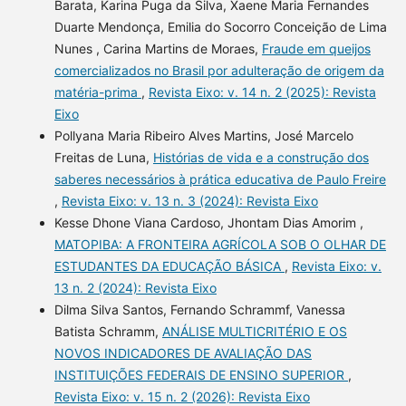
Barata, Karina Puga da Silva, Xaene Maria Fernandes
Duarte Mendonça, Emilia do Socorro Conceição de Lima
Nunes , Carina Martins de Moraes,
Fraude em queijos
comercializados no Brasil por adulteração de origem da
matéria-prima
,
Revista Eixo: v. 14 n. 2 (2025): Revista
Eixo
Pollyana Maria Ribeiro Alves Martins, José Marcelo
Freitas de Luna,
Histórias de vida e a construção dos
saberes necessários à prática educativa de Paulo Freire
,
Revista Eixo: v. 13 n. 3 (2024): Revista Eixo
Kesse Dhone Viana Cardoso, Jhontam Dias Amorim ,
MATOPIBA: A FRONTEIRA AGRÍCOLA SOB O OLHAR DE
ESTUDANTES DA EDUCAÇÃO BÁSICA
,
Revista Eixo: v.
13 n. 2 (2024): Revista Eixo
Dilma Silva Santos, Fernando Schrammf, Vanessa
Batista Schramm,
ANÁLISE MULTICRITÉRIO E OS
NOVOS INDICADORES DE AVALIAÇÃO DAS
INSTITUIÇÕES FEDERAIS DE ENSINO SUPERIOR
,
Revista Eixo: v. 15 n. 2 (2026): Revista Eixo