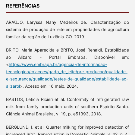
REFERÊNCIAS
ARAÚJO, Laryssa Nany Medeiros de. Caracterização do
sistema de produção de leite em propriedades de agricultura
familiar da região de Luziânia-GO. 2019.
BRITO, Maria Aparecida e BRITO, José Renaldi. Estabilidade
ao Alizarol - Portal Embrapa. Disponível em:
<
https://www.embrapa.br/agencia-de-informacao-
tecnologica/criacoes/gado_de_leite/pre-producao/qualidade-
e-seguranca/qualidade/testes-de-qualidade/estabilidade-ao-
alizarol
>. Acesso em: 16 maio. 2024.
BASTOS, Leticia Ricieri et al. Conformity of refrigerated raw
milk from family production units of southern Espírito Santo.
Ciência Animal Brasileira, v. 19, p. e51393, 2018.
BERGLUND, I. et al. Quarter milking for improved detection of
increased SCC. Reproduction in Domestic Animals, v. 42, n. 4,