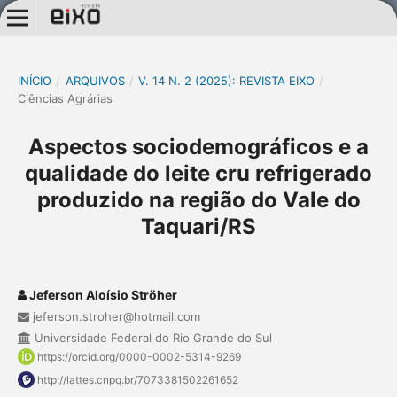
INÍCIO
/
ARQUIVOS
/
V. 14 N. 2 (2025): REVISTA EIXO
/
Ciências Agrárias
Aspectos sociodemográficos e a
qualidade do leite cru refrigerado
produzido na região do Vale do
Taquari/RS
Jeferson Aloísio Ströher
jeferson.stroher@hotmail.com
Universidade Federal do Rio Grande do Sul
https://orcid.org/0000-0002-5314-9269
http://lattes.cnpq.br/7073381502261652