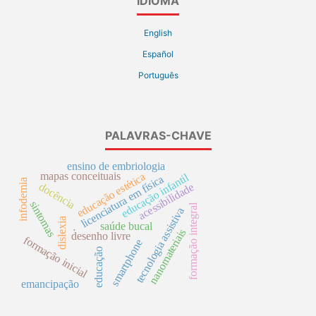
IDIOMA
English
Español
Português
PALAVRAS-CHAVE
ensino de embriologia
mapas conceituais
educação estética
educação infantil
licenciatura em física
infodemia
docência
acessibilidade
sintomas
formação integral
tecnologia assistiva
dislexia
saúde bucal
.
nanomateriais
desenho livre
formação inicial
smartphone
educação
emancipação