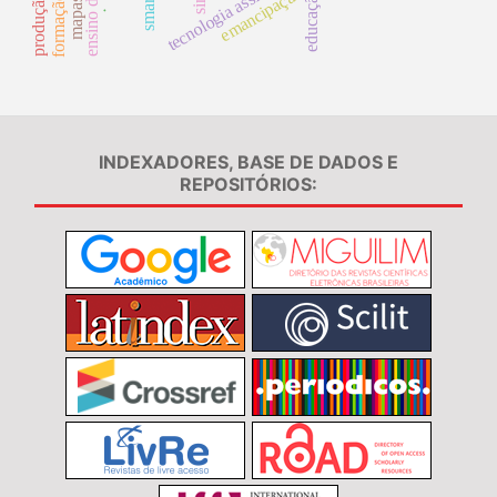
formação inicial
tecnologia assistiva
emancipação
.
INDEXADORES, BASE DE DADOS E
REPOSITÓRIOS: