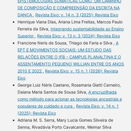
EPISTEMOLOGIAS SOMÁTICAS COMO UM CAMINHO
DE COMPOSIÇÃO E COMPREENSÃO DA ESCRITA NA
DANÇA
,
Revista Eixo: v. 14 n. 3 (2025): Revista Eixo
Henrique Viana Dias, Ariana Lima Freitas, Marcos Paulo
Ferreira da Silva,
Integrando sustentabilidade ao Ensino
Superior
,
Revista Eixo: v. 13 n. 3 (2024): Revista Eixo
Francione Neris de Sousa, Thiago de Faria e Silva ,
A
EPT E MOVIMENTOS SOCIAIS: UM ESTUDO DAS
RELAÇÕES ENTRE O IFB – CAMPUS PLANALTINA E O
ASSENTAMENTO PEQUENO WILLIAN ENTRE OS ANOS
2010 E 2022
,
Revista Eixo: v. 15 n. 1 (2026): Revista
Eixo
George Luiz Néris Caetano, Rosamaria Giatti Carneiro,
Daiana Maria Santos de Sousa Silva,
A encruzilhada
como método para acionar as tecnologias ancestrais e
populares de cuidado e cura
,
Revista Eixo: v. 14 n. 1
(2025): Revista Eixo
Adriana M. S. Serra, Mary Lucia Gomes Silveira de
Senna, Rivadávia Porto Cavalcante, Weimar Silva