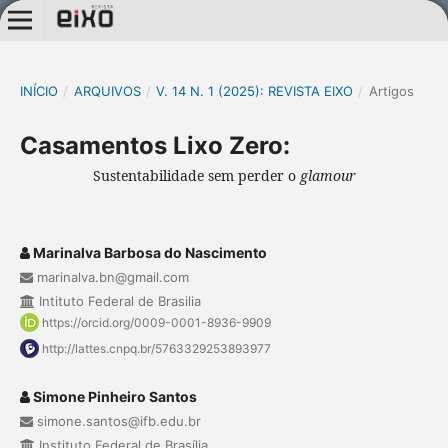
INÍCIO
/
ARQUIVOS
/
V. 14 N. 1 (2025): REVISTA EIXO
/
Artigos
Casamentos Lixo Zero:
Sustentabilidade sem perder o
glamour
Marinalva Barbosa do Nascimento
marinalva.bn@gmail.com
Intituto Federal de Brasilia
https://orcid.org/0009-0001-8936-9909
http://lattes.cnpq.br/5763329253893977
Simone Pinheiro Santos
simone.santos@ifb.edu.br
Instituto Federal de Brasília