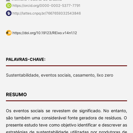
https://orcid.org/0000-0002-5377-7791
http://lattes.cnpq.br/7667659332543846
https://doi.org/10.19123/REixo.v14n1.12
PALAVRAS-CHAVE:
Sustentabilidade, eventos sociais, casamento, lixo zero
RESUMO
Os eventos sociais se revestem de significado. No entanto,
são também uma considerável fonte geradora de resíduos. O
presente estudo teve como objetivo identificar e descrever as
estratégias de sustentabilidade utilizadas por produtoras de