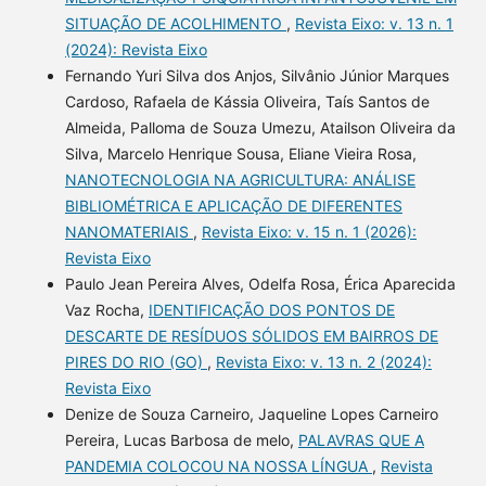
SITUAÇÃO DE ACOLHIMENTO
,
Revista Eixo: v. 13 n. 1
(2024): Revista Eixo
Fernando Yuri Silva dos Anjos, Silvânio Júnior Marques
Cardoso, Rafaela de Kássia Oliveira, Taís Santos de
Almeida, Palloma de Souza Umezu, Atailson Oliveira da
Silva, Marcelo Henrique Sousa, Eliane Vieira Rosa,
NANOTECNOLOGIA NA AGRICULTURA: ANÁLISE
BIBLIOMÉTRICA E APLICAÇÃO DE DIFERENTES
NANOMATERIAIS
,
Revista Eixo: v. 15 n. 1 (2026):
Revista Eixo
Paulo Jean Pereira Alves, Odelfa Rosa, Érica Aparecida
Vaz Rocha,
IDENTIFICAÇÃO DOS PONTOS DE
DESCARTE DE RESÍDUOS SÓLIDOS EM BAIRROS DE
PIRES DO RIO (GO)
,
Revista Eixo: v. 13 n. 2 (2024):
Revista Eixo
Denize de Souza Carneiro, Jaqueline Lopes Carneiro
Pereira, Lucas Barbosa de melo,
PALAVRAS QUE A
PANDEMIA COLOCOU NA NOSSA LÍNGUA
,
Revista