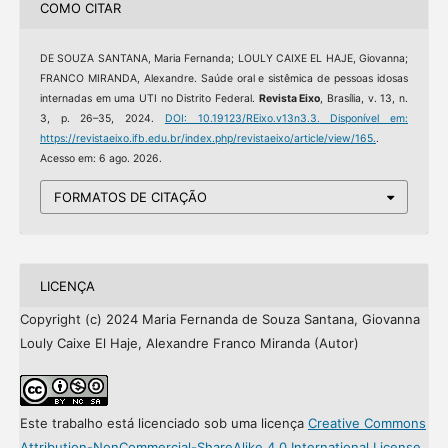
COMO CITAR
DE SOUZA SANTANA, Maria Fernanda; LOULY CAIXE EL HAJE, Giovanna;
FRANCO MIRANDA, Alexandre. Saúde oral e sistêmica de pessoas idosas
internadas em uma UTI no Distrito Federal.
Revista Eixo
, Brasília, v. 13, n.
3, p. 26–35, 2024.
DOI: 10.19123/REixo.v13n3.3.
Disponível em:
https://revistaeixo.ifb.edu.br/index.php/revistaeixo/article/view/165.
.
Acesso em: 6 ago. 2026.
FORMATOS DE CITAÇÃO
LICENÇA
Copyright (c) 2024 Maria Fernanda de Souza Santana, Giovanna
Louly Caixe El Haje, Alexandre Franco Miranda (Autor)
Este trabalho está licenciado sob uma licença
Creative Commons
Attribution-NonCommercial-ShareAlike 4.0 International License
.