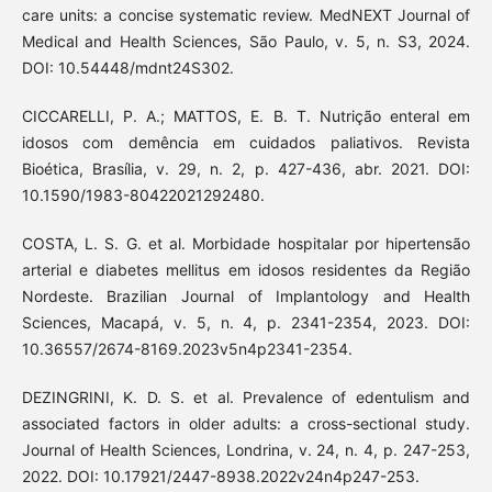
care units: a concise systematic review. MedNEXT Journal of
Medical and Health Sciences, São Paulo, v. 5, n. S3, 2024.
DOI: 10.54448/mdnt24S302.
CICCARELLI, P. A.; MATTOS, E. B. T. Nutrição enteral em
idosos com demência em cuidados paliativos. Revista
Bioética, Brasília, v. 29, n. 2, p. 427-436, abr. 2021. DOI:
10.1590/1983-80422021292480.
COSTA, L. S. G. et al. Morbidade hospitalar por hipertensão
arterial e diabetes mellitus em idosos residentes da Região
Nordeste. Brazilian Journal of Implantology and Health
Sciences, Macapá, v. 5, n. 4, p. 2341-2354, 2023. DOI:
10.36557/2674-8169.2023v5n4p2341-2354.
DEZINGRINI, K. D. S. et al. Prevalence of edentulism and
associated factors in older adults: a cross-sectional study.
Journal of Health Sciences, Londrina, v. 24, n. 4, p. 247-253,
2022. DOI: 10.17921/2447-8938.2022v24n4p247-253.