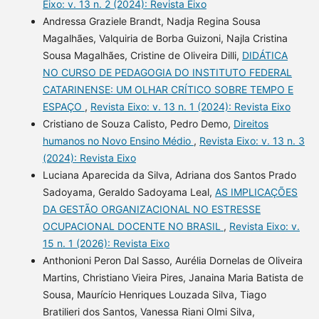
Eixo: v. 13 n. 2 (2024): Revista Eixo
Andressa Graziele Brandt, Nadja Regina Sousa
Magalhães, Valquiria de Borba Guizoni, Najla Cristina
Sousa Magalhães, Cristine de Oliveira Dilli,
DIDÁTICA
NO CURSO DE PEDAGOGIA DO INSTITUTO FEDERAL
CATARINENSE: UM OLHAR CRÍTICO SOBRE TEMPO E
ESPAÇO
,
Revista Eixo: v. 13 n. 1 (2024): Revista Eixo
Cristiano de Souza Calisto, Pedro Demo,
Direitos
humanos no Novo Ensino Médio
,
Revista Eixo: v. 13 n. 3
(2024): Revista Eixo
Luciana Aparecida da Silva, Adriana dos Santos Prado
Sadoyama, Geraldo Sadoyama Leal,
AS IMPLICAÇÕES
DA GESTÃO ORGANIZACIONAL NO ESTRESSE
OCUPACIONAL DOCENTE NO BRASIL
,
Revista Eixo: v.
15 n. 1 (2026): Revista Eixo
Anthonioni Peron Dal Sasso, Aurélia Dornelas de Oliveira
Martins, Christiano Vieira Pires, Janaina Maria Batista de
Sousa, Maurício Henriques Louzada Silva, Tiago
Bratilieri dos Santos, Vanessa Riani Olmi Silva,