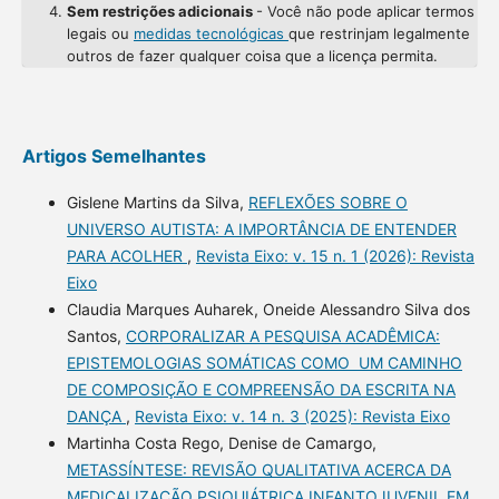
Sem restrições adicionais
- Você não pode aplicar termos
legais ou
medidas tecnológicas
que restrinjam legalmente
outros de fazer qualquer coisa que a licença permita.
Artigos Semelhantes
Gislene Martins da Silva,
REFLEXÕES SOBRE O
UNIVERSO AUTISTA: A IMPORTÂNCIA DE ENTENDER
PARA ACOLHER
,
Revista Eixo: v. 15 n. 1 (2026): Revista
Eixo
Claudia Marques Auharek, Oneide Alessandro Silva dos
Santos,
CORPORALIZAR A PESQUISA ACADÊMICA:
EPISTEMOLOGIAS SOMÁTICAS COMO UM CAMINHO
DE COMPOSIÇÃO E COMPREENSÃO DA ESCRITA NA
DANÇA
,
Revista Eixo: v. 14 n. 3 (2025): Revista Eixo
Martinha Costa Rego, Denise de Camargo,
METASSÍNTESE: REVISÃO QUALITATIVA ACERCA DA
MEDICALIZAÇÃO PSIQUIÁTRICA INFANTOJUVENIL EM