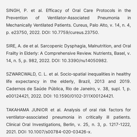
SINGH, P. et al. Efficacy of Oral Care Protocols in the
Prevention of Ventilator-Associated Pneumonia in
Mechanically Ventilated Patients. Cureus, Palo Alto, v. 14, n. 4,
p. e23750, 2022. DOI: 10.7759/cureus.23750.
SIRE, A. de et al. Sarcopenic Dysphagia, Malnutrition, and Oral
Frailty in Elderly: A Comprehensive Review. Nutrients, Basel, v.
14, n. 5, p. 982, 2022. DOI: 10.3390/nu14050982.
SZWARCWALD, C. L. et al. Socio-spatial inequalities in healthy
life expectancy in the elderly, Brazil, 2013 and 2019.
Cadernos de Saúde Pública, Rio de Janeiro, v. 38, supl. 1, p.
e00124421, 2022. DOI: 10.1590/0102-311X00124421.
TAKAHAMA JUNIOR et al. Analysis of oral risk factors for
ventilator-associated pneumonia in critically ill patients.
Clinical Oral Investigations, Berlin, v. 25, n. 3, p. 1217-1222,
2021. DOI: 10.1007/s00784-020-03426-x.