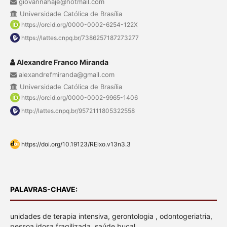
giovannahaje@hotmail.com
Universidade Católica de Brasília
https://orcid.org/0000-0002-6254-122X
https://lattes.cnpq.br/7386257187273277
Alexandre Franco Miranda
alexandrefmiranda@gmail.com
Universidade Católica de Brasília
https://orcid.org/0000-0002-9965-1406
http://lattes.cnpq.br/9572111805322558
https://doi.org/10.19123/REixo.v13n3.3
PALAVRAS-CHAVE:
unidades de terapia intensiva, gerontologia , odontogeriatria,
pessoa idosa fragilizada, saúde bucal