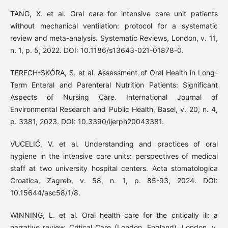
TANG, X. et al. Oral care for intensive care unit patients
without mechanical ventilation: protocol for a systematic
review and meta-analysis. Systematic Reviews, London, v. 11,
n. 1, p. 5, 2022. DOI: 10.1186/s13643-021-01878-0.
TERECH-SKÓRA, S. et al. Assessment of Oral Health in Long-
Term Enteral and Parenteral Nutrition Patients: Significant
Aspects of Nursing Care. International Journal of
Environmental Research and Public Health, Basel, v. 20, n. 4,
p. 3381, 2023. DOI: 10.3390/ijerph20043381.
VUCELIĆ, V. et al. Understanding and practices of oral
hygiene in the intensive care units: perspectives of medical
staff at two university hospital centers. Acta stomatologica
Croatica, Zagreb, v. 58, n. 1, p. 85-93, 2024. DOI:
10.15644/asc58/1/8.
WINNING, L. et al. Oral health care for the critically ill: a
narrative review. Critical Care (London, England), London, v.