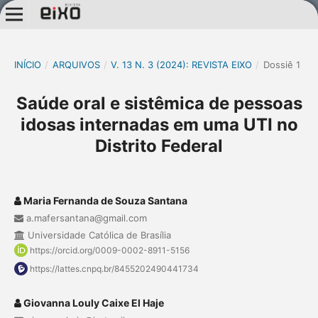
INÍCIO
/
ARQUIVOS
/
V. 13 N. 3 (2024): REVISTA EIXO
/
Dossiê 1
Saúde oral e sistêmica de pessoas
idosas internadas em uma UTI no
Distrito Federal
Maria Fernanda de Souza Santana
a.mafersantana@gmail.com
Universidade Católica de Brasília
https://orcid.org/0009-0002-8911-5156
https://lattes.cnpq.br/8455202490441734
Giovanna Louly Caixe El Haje