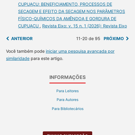
CUPUAÇU: BENEFICIAMENTO, PROCESSOS DE
SECAGEM E EFEITO DA SECAGEM NOS PARÂMETROS
FÍSICO-QUÍMICOS DA AMÊNDOA E GORDURA DE
CUPUAÇU
,
Revista Eixo: v. 15 n. 1 (2026): Revista Eixo
ANTERIOR
11-20 de 95
PRÓXIMO
Você também pode
iniciar uma pesquisa avançada por
similaridade
para este artigo.
INFORMAÇÕES
Para Leitores
Para Autores
Para Bibliotecários