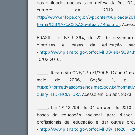
das entidades nacionais em defesa da Res. 02
outubro de 2019. Dis
http://www.anfope.org.br/wpcontent/uploads/20
forma%C3%A7%C3%A3o-atualv.14out.pdf
. Acess
BRASIL. Lei Nº 9.394, de 20 de dezembro 
diretrizes e bases da educação naci
<
http://www.planalto.gov.br/ccivil_03/leis/l9394.
10/02/2016.
______. Resolução CNE/CP nº1/2006. Diário Oficia
maio de 2006, Seção 1, p. 11
https://normativasconselhos.mec.gov.br/normat
query=LICENCIATURA
Acesso em: 06 abr. 2023
______. Lei Nº 12.796, de 04 de abril de 2013. 
bases da educação nacional, para dispor
profissionais da educação e dar outras prov
<
http://www.planalto.gov.br/ccivil_03/_ato2011-