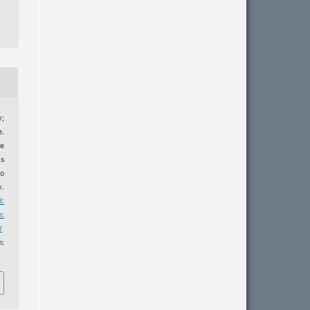
y;
.
e
s
do
v.
I:
m:
/
m: