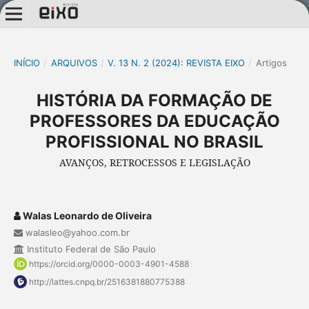
INÍCIO
/
ARQUIVOS
/
V. 13 N. 2 (2024): REVISTA EIXO
/
Artigos
HISTÓRIA DA FORMAÇÃO DE
PROFESSORES DA EDUCAÇÃO
PROFISSIONAL NO BRASIL
AVANÇOS, RETROCESSOS E LEGISLAÇÃO
Walas Leonardo de Oliveira
walasleo@yahoo.com.br
Instituto Federal de São Paulo
https://orcid.org/0000-0003-4901-4588
http://lattes.cnpq.br/2516381880775388