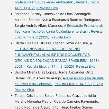
professores “Educa-Ação Ambiental”
,
Revista Eixo: v.
14 n. 1 (2025): Revista Eixo
Fernanda Bartoly Gonçalves de Lima, Sorangela
Miranda Beltrán, Nubia Esperanza Ramirez Rodríguez,
Sergio Andrés Alfaro Marenco,
A Educação Profissional,
Técnica e Tecnológica na Colômbia e no Brasil
,
Revista
Eixo: v. 14 n. 2 (2025): Revista Eixo
Clêda Luiza de Oliveira, Cleber Cezar da Silva,
A
LEITURA NOS ANOS FINAIS DO ENSINO
FUNDAMENTAL: ANÁLISE DOS DOCUMENTOS
OFICIAIS DA EDUCAÇÃO BÁSICA BRASILEIRA (1996-
2021)
,
Revista Eixo: v. 14 n. 3 (2025): Revista Eixo
Sandra Milena Díaz López, Jorge Alexander Ortiz
Bernal, Paulo Alves de Araújo,
Avaliação em sala de aula
no Brasil e na Colômbia
,
Revista Eixo: v. 14 n. 2 (2025):
Revista Eixo
Tereza Cristina de Souza Freitas da Cruz, Jozileide
Martins Noronha Fleury, Ricardo Carneiro Raymundo,
Fabio Rocha de Araujo, Vitor Hugo Freitas Gomes,