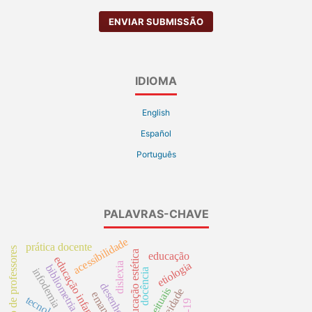
ENVIAR SUBMISSÃO
IDIOMA
English
Español
Português
PALAVRAS-CHAVE
acessibilidade
prática docente
formação de professores
educação estética
educação
educação infantil
etiologia
dislexia
bibliometria
infodemia
docência
desenho livre