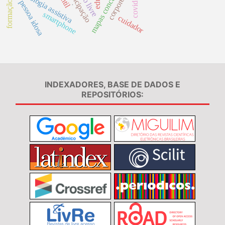
mapas conceituais
corporeidade
emancipação
tecnologia assistiva
covid-19
pessoa idosa
.
smartphone
cuidador
INDEXADORES, BASE DE DADOS E
REPOSITÓRIOS: