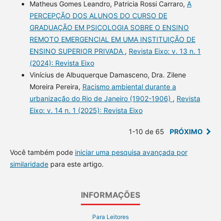
Matheus Gomes Leandro, Patricia Rossi Carraro,
A
PERCEPÇÃO DOS ALUNOS DO CURSO DE
GRADUAÇÃO EM PSICOLOGIA SOBRE O ENSINO
REMOTO EMERGENCIAL EM UMA INSTITUIÇÃO DE
ENSINO SUPERIOR PRIVADA
,
Revista Eixo: v. 13 n. 1
(2024): Revista Eixo
Vinícius de Albuquerque Damasceno, Dra. Zilene
Moreira Pereira,
Racismo ambiental durante a
urbanização do Rio de Janeiro (1902-1906)
,
Revista
Eixo: v. 14 n. 1 (2025): Revista Eixo
1-10 de 65
PRÓXIMO
Você também pode
iniciar uma pesquisa avançada por
similaridade
para este artigo.
INFORMAÇÕES
Para Leitores