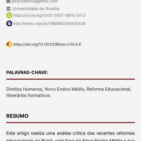
pedrodemo@gmail.com
Universidade de Brasília
https://orcid.org/0000-0001-9975-3413
http://lattes.cnpq.br/1988962364420428
https://doi.org/10.19123/REixo.v13n3.6
PALAVRAS-CHAVE:
Direitos Humanos, Novo Ensino Médio, Reforma Educacional,
Itinerários Formativos
RESUMO
Este artigo realiza uma análise crítica das recentes reformas
educacionais no Brasil, com foco no Novo Ensino Médio e sua