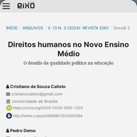
INÍCIO
/
ARQUIVOS
/
V. 13 N. 3 (2024): REVISTA EIXO
/
Dossiê 2
Direitos humanos no Novo Ensino
Médio
O desafio da qualidade política na educação
Cristiano de Souza Calisto
cristianocalisto@gmail.com
Universidade de Brasília
https://orcid.org/0009-0006-5655-1305
http://lattes.cnpq.br/9866812342563584
Pedro Demo