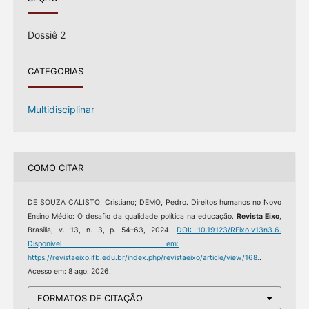
Dossiê 2
CATEGORIAS
Multidisciplinar
COMO CITAR
DE SOUZA CALISTO, Cristiano; DEMO, Pedro. Direitos humanos no Novo
Ensino Médio: O desafio da qualidade política na educação.
Revista Eixo
,
Brasília, v. 13, n. 3, p. 54–63, 2024.
DOI: 10.19123/REixo.v13n3.6.
Disponível em:
https://revistaeixo.ifb.edu.br/index.php/revistaeixo/article/view/168.
.
Acesso em: 8 ago. 2026.
FORMATOS DE CITAÇÃO