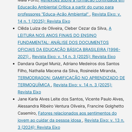
Educação Ambiental Crítica a partir do curso para
professores “Educa-Ação Ambiental”
,
Revista Eixo: v.
14 n. 1 (2025): Revista Eixo
Clêda Luiza de Oliveira, Cleber Cezar da Silva,
A
LEITURA NOS ANOS FINAIS DO ENSINO
FUNDAMENTAL: ANÁLISE DOS DOCUMENTOS
OFICIAIS DA EDUCAÇÃO BÁSICA BRASILEIRA (1996-
2021)
,
Revista Eixo: v. 14 n. 3 (2025): Revista Eixo
Dandara Gurgel Muniz, Adriano Medeiros dos Santos
Filho, Nathalia Macena da Silva, Rosineide Miranda,
TERMODRAGON: GAMIFICAÇÃO NO APRENDIZADO DE
TERMOQUÍMICA
,
Revista Eixo: v. 14 n. 3 (2025):
Revista Eixo
Jane Karla Alves Leite dos Santos, Vicente Paulo Alves,
Alessandra Ribeiro Ventura Oliveira, Francine Golghetto
Casemiro,
Fatores relacionados aos sentimentos do
jovem ao cuidar da pessoa idosa
,
Revista Eixo: v. 13 n.
3 (2024): Revista Eixo