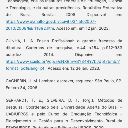
Tecnológica, cria os Institutos Federais de Educação, Ciência
e Tecnologia, e dá outras providências. República Federativa
do Brasil. Brasília: 2008. Disponível em:
https://www.planalto.gov.br/ccivil_03/_ato2007-
2010/2008/lei/l11892.htm
. Acesso em: em 12 jan. 2023.
CUNHA, L. A. Ensino Profissional: o grande fracasso da
ditadura. Cadernos de pesquisa, v.44 n.154 p.912-933
out./dez. 2014. Disponível em:
https://www.scielo.br/j/cp/a/sNXBnvvBY84RY7bJdpt7bmb/?
format=pdf&lang=pt
. Acesso em: 12 de jan. 2023.
GAGNEBIN, J. M. Lembrar, escrever, esquecer. São Paulo, SP.
Editora 34, 2006.
GERHARDT, T. E.; SILVEIRA, D. T. (org.). Métodos de
pesquisa. Coordenado pela Universidade Aberta do Brasil –
UAB/UFRGS e pelo Curso de Graduação Tecnológica –
Planejamento e Gestão para o Desenvolvimento Rural da
SEAD/UFRGS. Porto Alegre: Editora da UFRGS, 2009.