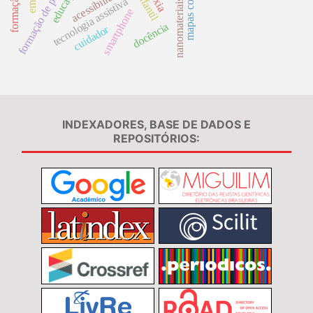
formação de professores
mapas conceituais
acessibilidade
tecnologia assistiva
nanomateriais
smartphone
docência
cuidador
INDEXADORES, BASE DE DADOS E
REPOSITÓRIOS: