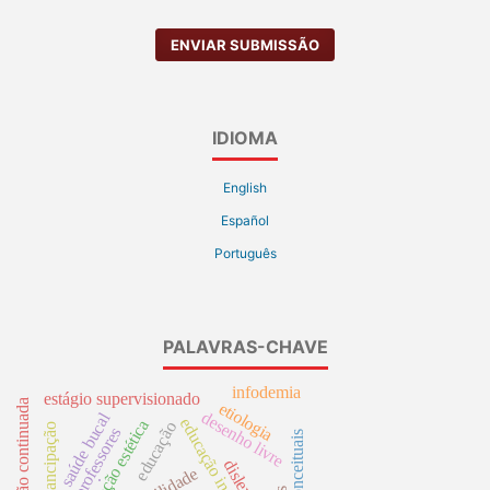
ENVIAR SUBMISSÃO
IDIOMA
English
Español
Português
PALAVRAS-CHAVE
infodemia
estágio supervisionado
formação continuada
etiologia
desenho livre
saúde bucal
educação infantil
educação estética
educação
emancipação
dislexia
.