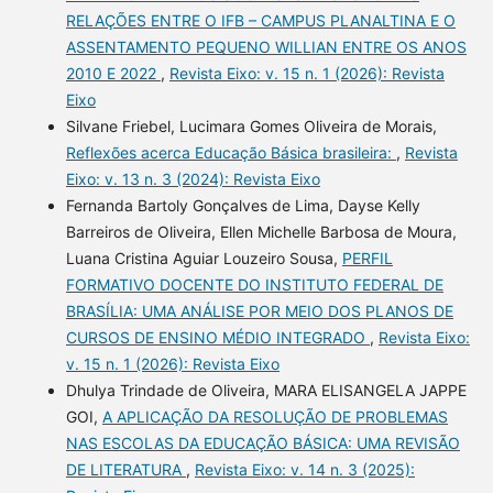
RELAÇÕES ENTRE O IFB – CAMPUS PLANALTINA E O
ASSENTAMENTO PEQUENO WILLIAN ENTRE OS ANOS
2010 E 2022
,
Revista Eixo: v. 15 n. 1 (2026): Revista
Eixo
Silvane Friebel, Lucimara Gomes Oliveira de Morais,
Reflexões acerca Educação Básica brasileira:
,
Revista
Eixo: v. 13 n. 3 (2024): Revista Eixo
Fernanda Bartoly Gonçalves de Lima, Dayse Kelly
Barreiros de Oliveira, Ellen Michelle Barbosa de Moura,
Luana Cristina Aguiar Louzeiro Sousa,
PERFIL
FORMATIVO DOCENTE DO INSTITUTO FEDERAL DE
BRASÍLIA: UMA ANÁLISE POR MEIO DOS PLANOS DE
CURSOS DE ENSINO MÉDIO INTEGRADO
,
Revista Eixo:
v. 15 n. 1 (2026): Revista Eixo
Dhulya Trindade de Oliveira, MARA ELISANGELA JAPPE
GOI,
A APLICAÇÃO DA RESOLUÇÃO DE PROBLEMAS
NAS ESCOLAS DA EDUCAÇÃO BÁSICA: UMA REVISÃO
DE LITERATURA
,
Revista Eixo: v. 14 n. 3 (2025):