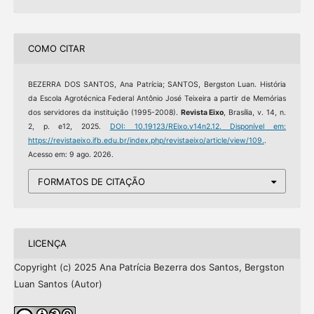
COMO CITAR
BEZERRA DOS SANTOS, Ana Patrícia; SANTOS, Bergston Luan. História
da Escola Agrotécnica Federal Antônio José Teixeira a partir de Memórias
dos servidores da instituição (1995-2008).
Revista Eixo
, Brasília, v. 14, n.
2, p. e12, 2025.
DOI: 10.19123/REixo.v14n2.12.
Disponível em:
https://revistaeixo.ifb.edu.br/index.php/revistaeixo/article/view/109.
.
Acesso em: 9 ago. 2026.
FORMATOS DE CITAÇÃO
LICENÇA
Copyright (c) 2025 Ana Patrícia Bezerra dos Santos, Bergston
Luan Santos (Autor)