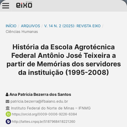
INÍCIO
/
ARQUIVOS
/
V. 14 N. 2 (2025): REVISTA EIXO
/
Ciências Humanas
História da Escola Agrotécnica
Federal Antônio José Teixeira a
partir de Memórias dos servidores
da instituição (1995-2008)
Ana Patrícia Bezerra dos Santos
patricia.bezerra@ifbaiano.edu.br
Instituto Federal do Norte de Minas – IFNMG
https://orcid.org/0009-0006-9226-6384
http://lattes.cnpq.br/5187968418221260