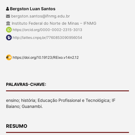
Bergston Luan Santos
bergston.santos@ifnmg.edu.br
Instituto Federal do Norte de Minas – IFNMG
https://orcid.org/0000-0002-2315-3013
http://lattes.cnpq.br/7760853090956054
https://doi.org/10.19123/REixo.v14n2.12
PALAVRAS-CHAVE:
ensino; história; Educação Profissional e Tecnológica; IF
Baiano; Guanambi.
RESUMO