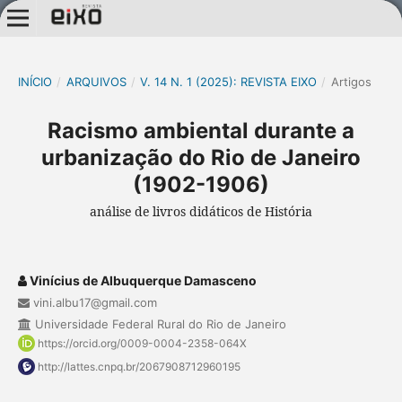
INÍCIO
/
ARQUIVOS
/
V. 14 N. 1 (2025): REVISTA EIXO
/
Artigos
Racismo ambiental durante a
urbanização do Rio de Janeiro
(1902-1906)
análise de livros didáticos de História
Vinícius de Albuquerque Damasceno
vini.albu17@gmail.com
Universidade Federal Rural do Rio de Janeiro
https://orcid.org/0009-0004-2358-064X
http://lattes.cnpq.br/2067908712960195