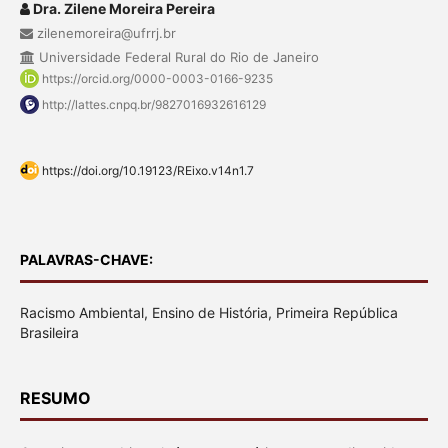
Dra. Zilene Moreira Pereira
zilenemoreira@ufrrj.br
Universidade Federal Rural do Rio de Janeiro
https://orcid.org/0000-0003-0166-9235
http://lattes.cnpq.br/9827016932616129
https://doi.org/10.19123/REixo.v14n1.7
PALAVRAS-CHAVE:
Racismo Ambiental, Ensino de História, Primeira República
Brasileira
RESUMO