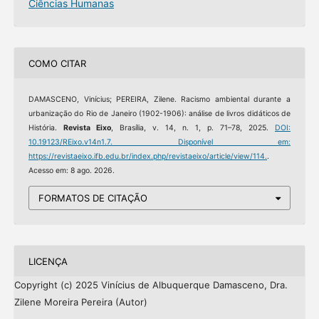
Ciências Humanas
COMO CITAR
DAMASCENO, Vinícius; PEREIRA, Zilene. Racismo ambiental durante a
urbanização do Rio de Janeiro (1902-1906): análise de livros didáticos de
História.
Revista Eixo
, Brasília, v. 14, n. 1, p. 71–78, 2025.
DOI:
10.19123/REixo.v14n1.7.
Disponível em:
https://revistaeixo.ifb.edu.br/index.php/revistaeixo/article/view/114.
.
Acesso em: 8 ago. 2026.
FORMATOS DE CITAÇÃO
LICENÇA
Copyright (c) 2025 Vinícius de Albuquerque Damasceno, Dra.
Zilene Moreira Pereira (Autor)