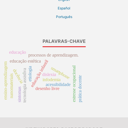
Español
Português
PALAVRAS-CHAVE
educação
processos de aprendizagem.
educação estética
educação infantil
ensino-aprendizagem
estresse ocupacional
smartphone
etiologia
docência
tecnologia assistiva
.
dislexia
nanomateriais
prática docente
infodemia
acessibilidade
desenho livre
sintomas