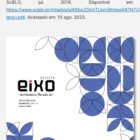
SciELO, jul. 2016. Disponível em:
https://www.scielo.br/j/dados/a/K6bpZDp5TLbm3KHqwX97NTj/
lang=pt#
. Acessado em: 10 ago. 2023.