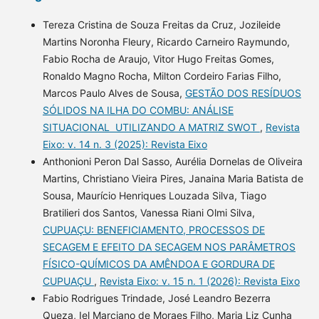
Tereza Cristina de Souza Freitas da Cruz, Jozileide
Martins Noronha Fleury, Ricardo Carneiro Raymundo,
Fabio Rocha de Araujo, Vitor Hugo Freitas Gomes,
Ronaldo Magno Rocha, Milton Cordeiro Farias Filho,
Marcos Paulo Alves de Sousa,
GESTÃO DOS RESÍDUOS
SÓLIDOS NA ILHA DO COMBU: ANÁLISE
SITUACIONAL UTILIZANDO A MATRIZ SWOT
,
Revista
Eixo: v. 14 n. 3 (2025): Revista Eixo
Anthonioni Peron Dal Sasso, Aurélia Dornelas de Oliveira
Martins, Christiano Vieira Pires, Janaina Maria Batista de
Sousa, Maurício Henriques Louzada Silva, Tiago
Bratilieri dos Santos, Vanessa Riani Olmi Silva,
CUPUAÇU: BENEFICIAMENTO, PROCESSOS DE
SECAGEM E EFEITO DA SECAGEM NOS PARÂMETROS
FÍSICO-QUÍMICOS DA AMÊNDOA E GORDURA DE
CUPUAÇU
,
Revista Eixo: v. 15 n. 1 (2026): Revista Eixo
Fabio Rodrigues Trindade, José Leandro Bezerra
Queza, Iel Marciano de Moraes Filho, Maria Liz Cunha