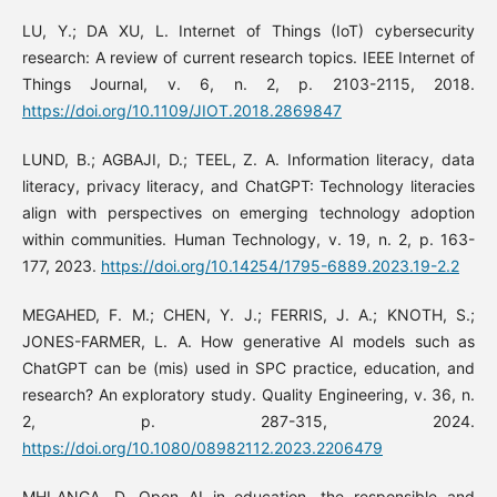
LU, Y.; DA XU, L. Internet of Things (IoT) cybersecurity
research: A review of current research topics. IEEE Internet of
Things Journal, v. 6, n. 2, p. 2103-2115, 2018.
https://doi.org/10.1109/JIOT.2018.2869847
LUND, B.; AGBAJI, D.; TEEL, Z. A. Information literacy, data
literacy, privacy literacy, and ChatGPT: Technology literacies
align with perspectives on emerging technology adoption
within communities. Human Technology, v. 19, n. 2, p. 163-
177, 2023.
https://doi.org/10.14254/1795-6889.2023.19-2.2
MEGAHED, F. M.; CHEN, Y. J.; FERRIS, J. A.; KNOTH, S.;
JONES-FARMER, L. A. How generative AI models such as
ChatGPT can be (mis) used in SPC practice, education, and
research? An exploratory study. Quality Engineering, v. 36, n.
2, p. 287-315, 2024.
https://doi.org/10.1080/08982112.2023.2206479
MHLANGA, D. Open AI in education, the responsible and