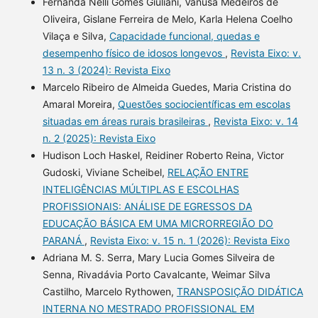
Fernanda Nelli Gomes Giuliani, Vanusa Medeiros de
Oliveira, Gislane Ferreira de Melo, Karla Helena Coelho
Vilaça e Silva,
Capacidade funcional, quedas e
desempenho físico de idosos longevos
,
Revista Eixo: v.
13 n. 3 (2024): Revista Eixo
Marcelo Ribeiro de Almeida Guedes, Maria Cristina do
Amaral Moreira,
Questões sociocientíficas em escolas
situadas em áreas rurais brasileiras
,
Revista Eixo: v. 14
n. 2 (2025): Revista Eixo
Hudison Loch Haskel, Reidiner Roberto Reina, Victor
Gudoski, Viviane Scheibel,
RELAÇÃO ENTRE
INTELIGÊNCIAS MÚLTIPLAS E ESCOLHAS
PROFISSIONAIS: ANÁLISE DE EGRESSOS DA
EDUCAÇÃO BÁSICA EM UMA MICRORREGIÃO DO
PARANÁ
,
Revista Eixo: v. 15 n. 1 (2026): Revista Eixo
Adriana M. S. Serra, Mary Lucia Gomes Silveira de
Senna, Rivadávia Porto Cavalcante, Weimar Silva
Castilho, Marcelo Rythowen,
TRANSPOSIÇÃO DIDÁTICA
INTERNA NO MESTRADO PROFISSIONAL EM