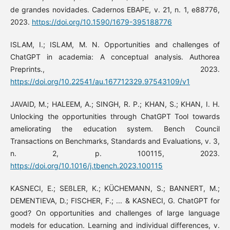
de grandes novidades. Cadernos EBAPE, v. 21, n. 1, e88776,
2023.
https://doi.org/10.1590/1679-395188776
ISLAM, I.; ISLAM, M. N. Opportunities and challenges of
ChatGPT in academia: A conceptual analysis. Authorea
Preprints., 2023.
https://doi.org/10.22541/au.167712329.97543109/v1
JAVAID, M.; HALEEM, A.; SINGH, R. P.; KHAN, S.; KHAN, I. H.
Unlocking the opportunities through ChatGPT Tool towards
ameliorating the education system. Bench Council
Transactions on Benchmarks, Standards and Evaluations, v. 3,
n. 2, p. 100115, 2023.
https://doi.org/10.1016/j.tbench.2023.100115
KASNECI, E.; SEßLER, K.; KÜCHEMANN, S.; BANNERT, M.;
DEMENTIEVA, D.; FISCHER, F.; ... & KASNECI, G. ChatGPT for
good? On opportunities and challenges of large language
models for education. Learning and individual differences, v.