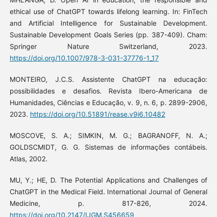
ethical use of ChatGPT towards lifelong learning. In: FinTech
and Artificial Intelligence for Sustainable Development.
Sustainable Development Goals Series (pp. 387-409). Cham:
Springer Nature Switzerland, 2023.
https://doi.org/10.1007/978-3-031-37776-1_17
MONTEIRO, J.C.S. Assistente ChatGPT na educação:
possibilidades e desafios. Revista Ibero-Americana de
Humanidades, Ciências e Educação, v. 9, n. 6, p. 2899-2906,
2023.
https://doi.org/10.51891/rease.v9i6.10482
MOSCOVE, S. A.; SIMKIN, M. G.; BAGRANOFF, N. A.;
GOLDSCMIDT, G. G. Sistemas de informações contábeis.
Atlas, 2002.
MU, Y.; HE, D. The Potential Applications and Challenges of
ChatGPT in the Medical Field. International Journal of General
Medicine, p. 817-826, 2024.
https://doi.org/10.2147/IJGM.S456659