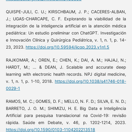
QUISPE-JULI, C. U.; KIRSCHBAUM, J. P.; CACERES-ALBAN,
J.; UGAS-CHARCAPE, C. F. Explorando la viabilidad de la
integración de la inteligencia artificial en la atención médica
pediátrica: Un estudio preliminar con ChatGPT. Investigación
e Innovación Clínica y Quirúrgica Pediátrica, v. 1, n. 1, p. 14-
23, 2023.
https://doi.org/10.59594/iicqp.2023.v1n1.5
RAJKOMAR, A.; OREN, E.; CHEN, K.; DAI, A. M.; HAJAJ, N.;
HARDT, M.; ... & DEAN, J. Scalable and accurate deep
learning with electronic health records. NPJ digital medicine,
v. 1, n. 1, p. 1-10, 2018.
https://doi.org/10.1038/s41746-018-
0029-1
RAMOS, M. C.; GOMES, D. F.; MELLO, N. F. D.; SILVA, E. N. D.;
BARRETO, J. O. M.; SHIMIZU, H. E. Big Data e Inteligência
Artificial para pesquisa translacional na Covid-19: revisão
rápida. Saúde em Debate, v. 46, p. 1202-1214, 2023.
https://doi.org/10.1590/0103-1104202213518