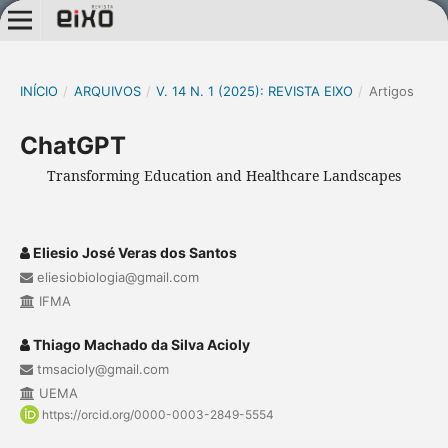
INÍCIO
/
ARQUIVOS
/
V. 14 N. 1 (2025): REVISTA EIXO
/
Artigos
ChatGPT
Transforming Education and Healthcare Landscapes
Eliesio José Veras dos Santos
eliesiobiologia@gmail.com
IFMA
Thiago Machado da Silva Acioly
tmsacioly@gmail.com
UEMA
https://orcid.org/0000-0003-2849-5554