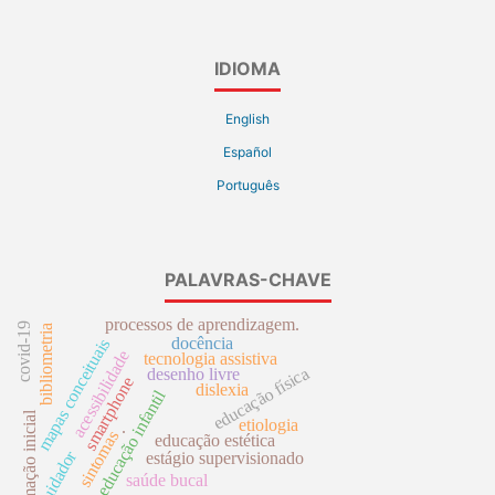
IDIOMA
English
Español
Português
PALAVRAS-CHAVE
processos de aprendizagem.
covid-19
bibliometria
docência
mapas conceituais
acessibilidade
tecnologia assistiva
educação física
desenho livre
smartphone
dislexia
educação infantil
formação inicial
etiologia
sintomas
.
educação estética
cuidador
estágio supervisionado
saúde bucal