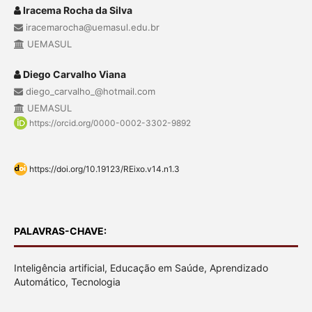
Iracema Rocha da Silva
iracemarocha@uemasul.edu.br
UEMASUL
Diego Carvalho Viana
diego_carvalho_@hotmail.com
UEMASUL
https://orcid.org/0000-0002-3302-9892
https://doi.org/10.19123/REixo.v14.n1.3
PALAVRAS-CHAVE:
Inteligência artificial, Educação em Saúde, Aprendizado
Automático, Tecnologia