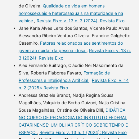
de Oliveira,
Qualidade de vida em homens
homossexuais e heterossexuais na maturidade e na
velhice
,
Revista Eixo: v. 13 n. 3 (2024): Revista Eixo
Jane Karla Alves Leite dos Santos, Vicente Paulo Alves,
Alessandra Ribeiro Ventura Oliveira, Francine Golghetto
Casemiro,
Fatores relacionados aos sentimentos do
jovem ao cuidar da pessoa idosa
,
Revista Eixo: v. 13 n.
3 (2024): Revista Eixo
Alex Fernando Buitrago, Cláudio Nei Nascimento da
Silva, Roberta Flaborea Favaro,
Formação de
Professores e Inteligência Artificial
,
Revista Eixo: v. 14
n. 2 (2025): Revista Eixo
Andressa Graziele Brandt, Nadja Regina Sousa
Magalhães, Valquiria de Borba Guizoni, Najla Cristina
Sousa Magalhães, Cristine de Oliveira Dilli,
DIDÁTICA
NO CURSO DE PEDAGOGIA DO INSTITUTO FEDERAL
CATARINENSE: UM OLHAR CRÍTICO SOBRE TEMPO E
ESPAÇO
,
Revista Eixo: v. 13 n. 1 (2024): Revista Eixo