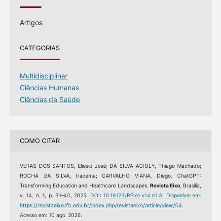
Artigos
CATEGORIAS
Multidisciplinar
Ciências Humanas
Ciências da Saúde
COMO CITAR
VERAS DOS SANTOS, Eliesio José; DA SILVA ACIOLY, Thiago Machado;
ROCHA DA SILVA, Iracema; CARVALHO VIANA, Diego. ChatGPT:
Transforming Education and Healthcare Landscapes.
Revista Eixo
, Brasília,
v. 14, n. 1, p. 31–40, 2025.
DOI: 10.19123/REixo.v14.n1.3.
Disponível em:
https://revistaeixo.ifb.edu.br/index.php/revistaeixo/article/view/64.
.
Acesso em: 10 ago. 2026.